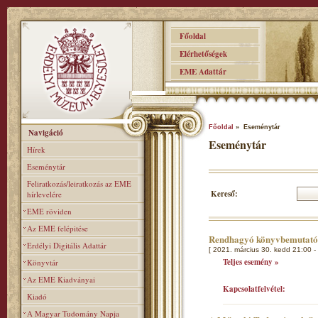
Főoldal
Elérhetőségek
EME Adattár
Főoldal
» Eseménytár
Navigáció
Eseménytár
Hírek
Eseménytár
Feliratkozás/leiratkozás az EME
Kereső:
hírlevelére
EME röviden
Az EME felépitése
Rendhagyó könyvbemutat
Erdélyi Digitális Adattár
[ 2021. március 30. kedd 21:00 -
Teljes esemény »
Könyvtár
Az EME Kiadványai
Kapcsolatfelvétel:
Kiadó
A Magyar Tudomány Napja