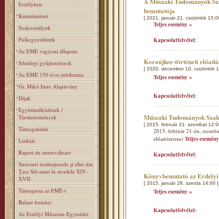
A Műszaki Tudományok Szak
Erdélyben
bemutatója
Kutatóintézet
[ 2021. január 21. csütörtök 15:0
Teljes esemény »
Szakosztályok
Fiókegyesületek
Kapcsolatfelvétel:
Az EME vagyoni állapota
Koraújkor-történeti előad
Jelenlegi gyűjtemények
[ 2020. december 10. csütörtök 1
Az EME 150 éves jubileuma
Teljes esemény »
Gr. Mikó Imre Alapitvány
Kapcsolatfelvétel:
Díjak
Együttműködések /
Műszaki Tudományok Szakos
Társintézmények
[ 2015. február 21. szombat 12:0
Támogatóink
2015. február 21-én, szombat
előadóterem)
Teljes esemény
Linktár
Raport de autoevaluare
Kapcsolatfelvétel:
Structuri instituţionale şi elite din
Ţara Silvaniei în secolele XIV–
Könyvbemutató az Erdélyi
XVII.
[ 2015. január 28. szerda 14:00 ]
Támogassa az EMÉ-t
Teljes esemény »
Balaur bondoc
Kapcsolatfelvétel:
Az Erdélyi Múzeum-Egyesület