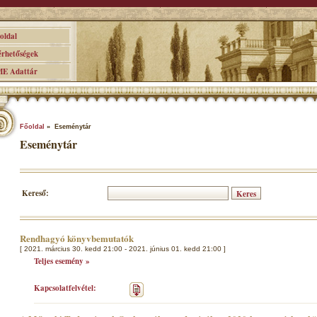
ldal
hetőségek
 Adattár
Főoldal
» Eseménytár
Eseménytár
Kereső:
Rendhagyó könyvbemutatók
[ 2021. március 30. kedd 21:00 - 2021. június 01. kedd 21:00 ]
Teljes esemény »
Kapcsolatfelvétel: