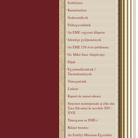
Erdélyben
Kutatóintézet
Szakosztályok
Fiókegyesületek
Az EME vagyoni állapota
Jelenlegi gyűjtemények
Az EME 150 éves jubileuma
Gr. Mikó Imre Alapitvány
Díjak
Együttműködések /
Társintézmények
Támogatóink
Linktár
Raport de autoevaluare
Structuri instituţionale şi elite din
Ţara Silvaniei în secolele XIV–
XVII.
Támogassa az EMÉ-t
Balaur bondoc
Az Erdélyi Múzeum-Egyesület