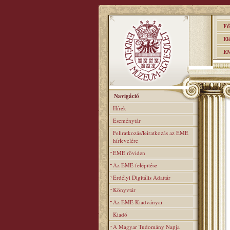
Főo
Elér
EME
Navigáció
Hírek
Eseménytár
Feliratkozás/leiratkozás az EME
hírlevelére
EME röviden
Az EME felépitése
Erdélyi Digitális Adattár
Könyvtár
Az EME Kiadványai
Kiadó
A Magyar Tudomány Napja