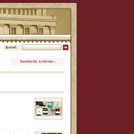
Kereső:
Eseménytár Archívum »