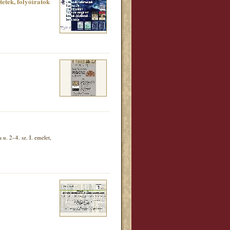
tek, folyóiratok
. 2–4. sz. I. emelet,