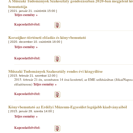
A Műszaki Tudományok Szakosztály gondozásában 2020-ban megjelent köte
bemutatója
[ 2021. január 21. csütörtök 15:00 ]
Teljes esemény »
Kapcsolatfelvétel:
Koraújkor-történeti előadás és könyvbemutató
[ 2020. december 10. csütörtök 16:00 ]
Teljes esemény »
Kapcsolatfelvétel:
Műszaki Tudományok Szakosztály rendes évi közgyűlése
[ 2015. február 21. szombat 12:00 ]
2015. február 21-én, szombaton 14 órai kezdettel, az EME székházában (Jókai/Napoca u
előadóterem)
Teljes esemény »
Kapcsolatfelvétel:
Könyvbemutató az Erdélyi Múzeum-Egyesület legújabb kiadványaiból
[ 2015. január 28. szerda 14:00 ]
Teljes esemény »
Kapcsolatfelvétel: