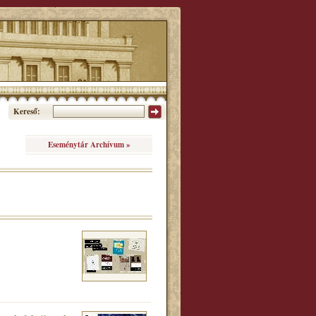
Kereső:
Eseménytár Archívum »