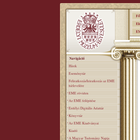
Főo
Elér
EME
Navigáció
Hírek
Eseménytár
Feliratkozás/leiratkozás az EME
hírlevelére
EME röviden
Az EME felépitése
Erdélyi Digitális Adattár
Könyvtár
Az EME Kiadványai
Kiadó
A Magyar Tudomány Napja