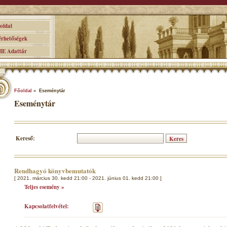
ldal
hetőségek
 Adattár
Főoldal
» Eseménytár
Eseménytár
Kereső:
Rendhagyó könyvbemutatók
[ 2021. március 30. kedd 21:00 - 2021. június 01. kedd 21:00 ]
Teljes esemény »
Kapcsolatfelvétel: