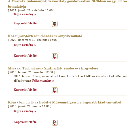
A Műszaki Tudományok Szakosztály gondozásában 2020-ban megjelent köte
bemutatója
[ 2021. január 21. csütörtök 15:00 ]
Teljes esemény »
Kapcsolatfelvétel:
Koraújkor-történeti előadás és könyvbemutató
[ 2020. december 10. csütörtök 16:00 ]
Teljes esemény »
Kapcsolatfelvétel:
Műszaki Tudományok Szakosztály rendes évi közgyűlése
[ 2015. február 21. szombat 12:00 ]
2015. február 21-én, szombaton 14 órai kezdettel, az EME székházában (Jókai/Napoca u
előadóterem)
Teljes esemény »
Kapcsolatfelvétel:
Könyvbemutató az Erdélyi Múzeum-Egyesület legújabb kiadványaiból
[ 2015. január 28. szerda 14:00 ]
Teljes esemény »
Kapcsolatfelvétel: