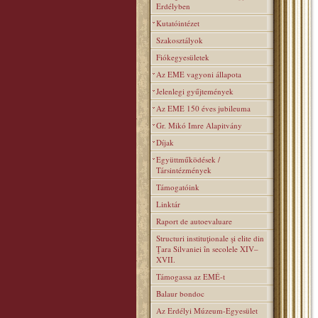
Erdélyben
Kutatóintézet
Szakosztályok
Fiókegyesületek
Az EME vagyoni állapota
Jelenlegi gyűjtemények
Az EME 150 éves jubileuma
Gr. Mikó Imre Alapitvány
Díjak
Együttműködések /
Társintézmények
Támogatóink
Linktár
Raport de autoevaluare
Structuri instituţionale şi elite din
Ţara Silvaniei în secolele XIV–
XVII.
Támogassa az EMÉ-t
Balaur bondoc
Az Erdélyi Múzeum-Egyesület