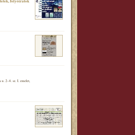
tek, folyóiratok
. 2–4. sz. I. emelet,