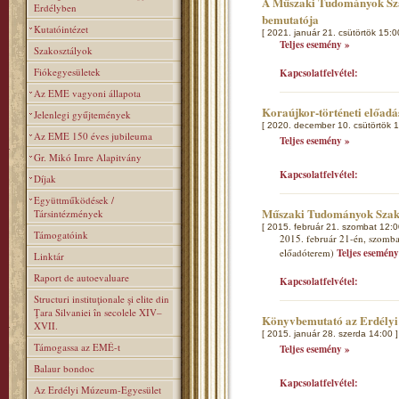
A Műszaki Tudományok Szak
Erdélyben
bemutatója
Kutatóintézet
[ 2021. január 21. csütörtök 15:0
Teljes esemény »
Szakosztályok
Fiókegyesületek
Kapcsolatfelvétel:
Az EME vagyoni állapota
Koraújkor-történeti előad
Jelenlegi gyűjtemények
[ 2020. december 10. csütörtök 1
Az EME 150 éves jubileuma
Teljes esemény »
Gr. Mikó Imre Alapitvány
Kapcsolatfelvétel:
Díjak
Együttműködések /
Műszaki Tudományok Szakos
Társintézmények
[ 2015. február 21. szombat 12:0
Támogatóink
2015. február 21-én, szombat
előadóterem)
Teljes esemény
Linktár
Raport de autoevaluare
Kapcsolatfelvétel:
Structuri instituţionale şi elite din
Ţara Silvaniei în secolele XIV–
Könyvbemutató az Erdélyi
XVII.
[ 2015. január 28. szerda 14:00 ]
Támogassa az EMÉ-t
Teljes esemény »
Balaur bondoc
Kapcsolatfelvétel:
Az Erdélyi Múzeum-Egyesület