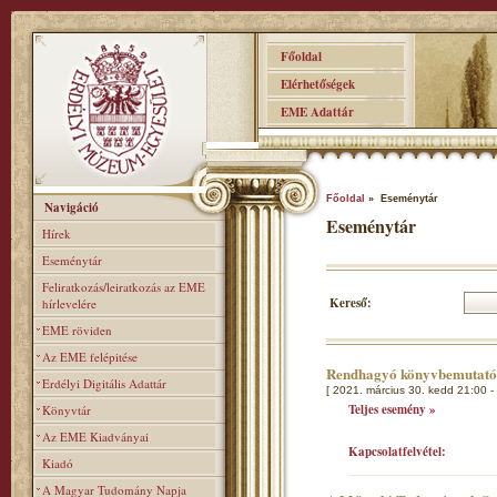
Főoldal
Elérhetőségek
EME Adattár
Főoldal
» Eseménytár
Navigáció
Eseménytár
Hírek
Eseménytár
Feliratkozás/leiratkozás az EME
Kereső:
hírlevelére
EME röviden
Az EME felépitése
Rendhagyó könyvbemutat
Erdélyi Digitális Adattár
[ 2021. március 30. kedd 21:00 -
Teljes esemény »
Könyvtár
Az EME Kiadványai
Kapcsolatfelvétel:
Kiadó
A Magyar Tudomány Napja