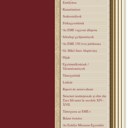
Erdélyben
Kutatóintézet
Szakosztályok
Fiókegyesületek
Az EME vagyoni állapota
Jelenlegi gyűjtemények
Az EME 150 éves jubileuma
Gr. Mikó Imre Alapitvány
Díjak
Együttműködések /
Társintézmények
Támogatóink
Linktár
Raport de autoevaluare
Structuri instituţionale şi elite din
Ţara Silvaniei în secolele XIV–
XVII.
Támogassa az EMÉ-t
Balaur bondoc
Az Erdélyi Múzeum-Egyesület