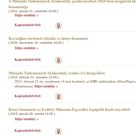
A Műszaki Tudományok Szakosztály gondozásában 2020-ban megjelent köte
bemutatója
[ 2021. január 21. csütörtök 15:00 ]
Teljes esemény »
Kapcsolatfelvétel:
Koraújkor-történeti előadás és könyvbemutató
[ 2020. december 10. csütörtök 16:00 ]
Teljes esemény »
Kapcsolatfelvétel:
Műszaki Tudományok Szakosztály rendes évi közgyűlése
[ 2015. február 21. szombat 12:00 ]
2015. február 21-én, szombaton 14 órai kezdettel, az EME székházában (Jókai/Napoca u
előadóterem)
Teljes esemény »
Kapcsolatfelvétel:
Könyvbemutató az Erdélyi Múzeum-Egyesület legújabb kiadványaiból
[ 2015. január 28. szerda 14:00 ]
Teljes esemény »
Kapcsolatfelvétel: