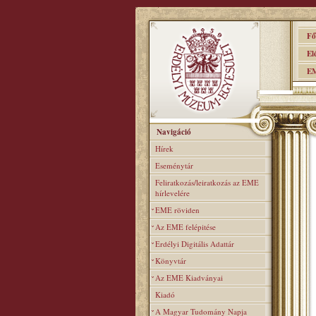
Főo
Elér
EME
Navigáció
Hírek
Eseménytár
Feliratkozás/leiratkozás az EME
hírlevelére
EME röviden
Az EME felépitése
Erdélyi Digitális Adattár
Könyvtár
Az EME Kiadványai
Kiadó
A Magyar Tudomány Napja