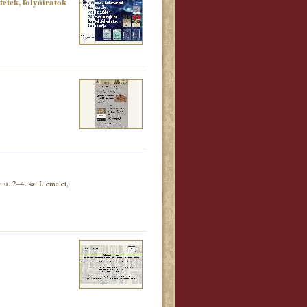
tek, folyóiratok
. 2–4. sz. I. emelet,