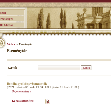
ldal
hetőségek
 Adattár
Főoldal
» Eseménytár
Eseménytár
Kereső:
Rendhagyó könyvbemutatók
[ 2021. március 30. kedd 21:00 - 2021. június 01. kedd 21:00 ]
Teljes esemény »
Kapcsolatfelvétel: