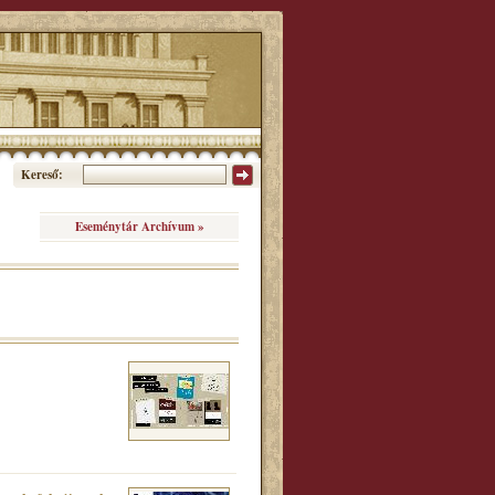
Kereső:
Eseménytár Archívum »