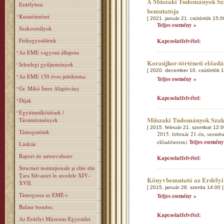
A Műszaki Tudományok Szak
Erdélyben
bemutatója
Kutatóintézet
[ 2021. január 21. csütörtök 15:0
Teljes esemény »
Szakosztályok
Fiókegyesületek
Kapcsolatfelvétel:
Az EME vagyoni állapota
Koraújkor-történeti előad
Jelenlegi gyűjtemények
[ 2020. december 10. csütörtök 1
Az EME 150 éves jubileuma
Teljes esemény »
Gr. Mikó Imre Alapitvány
Kapcsolatfelvétel:
Díjak
Együttműködések /
Műszaki Tudományok Szakos
Társintézmények
[ 2015. február 21. szombat 12:0
Támogatóink
2015. február 21-én, szombat
előadóterem)
Teljes esemény
Linktár
Raport de autoevaluare
Kapcsolatfelvétel:
Structuri instituţionale şi elite din
Ţara Silvaniei în secolele XIV–
Könyvbemutató az Erdélyi
XVII.
[ 2015. január 28. szerda 14:00 ]
Támogassa az EMÉ-t
Teljes esemény »
Balaur bondoc
Kapcsolatfelvétel:
Az Erdélyi Múzeum-Egyesület