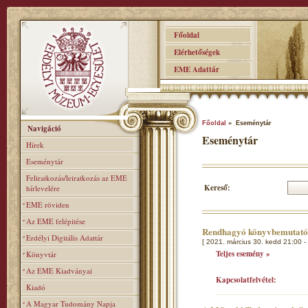
Főoldal
Elérhetőségek
EME Adattár
Főoldal
» Eseménytár
Navigáció
Eseménytár
Hírek
Eseménytár
Feliratkozás/leiratkozás az EME
Kereső:
hírlevelére
EME röviden
Az EME felépitése
Rendhagyó könyvbemutat
Erdélyi Digitális Adattár
[ 2021. március 30. kedd 21:00 -
Teljes esemény »
Könyvtár
Az EME Kiadványai
Kapcsolatfelvétel:
Kiadó
A Magyar Tudomány Napja