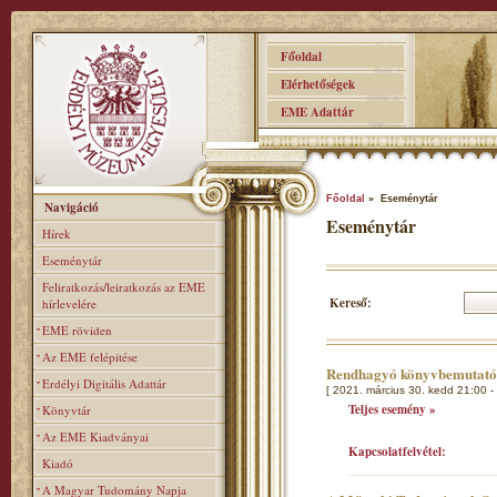
Főoldal
Elérhetőségek
EME Adattár
Főoldal
» Eseménytár
Navigáció
Eseménytár
Hírek
Eseménytár
Feliratkozás/leiratkozás az EME
Kereső:
hírlevelére
EME röviden
Az EME felépitése
Rendhagyó könyvbemutat
Erdélyi Digitális Adattár
[ 2021. március 30. kedd 21:00 -
Teljes esemény »
Könyvtár
Az EME Kiadványai
Kapcsolatfelvétel:
Kiadó
A Magyar Tudomány Napja