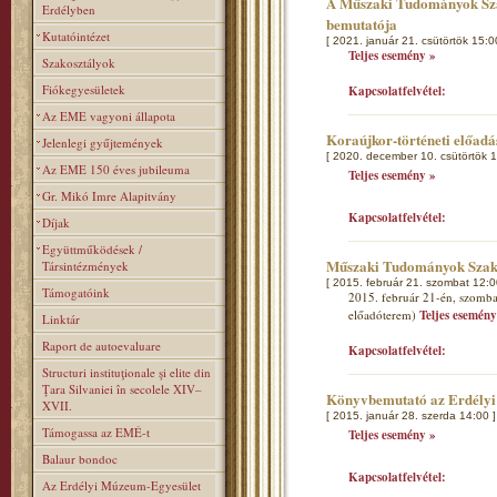
A Műszaki Tudományok Szak
Erdélyben
bemutatója
Kutatóintézet
[ 2021. január 21. csütörtök 15:0
Teljes esemény »
Szakosztályok
Fiókegyesületek
Kapcsolatfelvétel:
Az EME vagyoni állapota
Koraújkor-történeti előad
Jelenlegi gyűjtemények
[ 2020. december 10. csütörtök 1
Az EME 150 éves jubileuma
Teljes esemény »
Gr. Mikó Imre Alapitvány
Kapcsolatfelvétel:
Díjak
Együttműködések /
Műszaki Tudományok Szakos
Társintézmények
[ 2015. február 21. szombat 12:0
Támogatóink
2015. február 21-én, szombat
előadóterem)
Teljes esemény
Linktár
Raport de autoevaluare
Kapcsolatfelvétel:
Structuri instituţionale şi elite din
Ţara Silvaniei în secolele XIV–
Könyvbemutató az Erdélyi
XVII.
[ 2015. január 28. szerda 14:00 ]
Támogassa az EMÉ-t
Teljes esemény »
Balaur bondoc
Kapcsolatfelvétel:
Az Erdélyi Múzeum-Egyesület