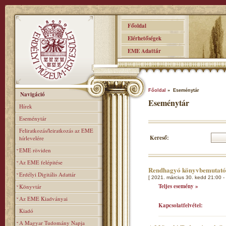
Főoldal
Elérhetőségek
EME Adattár
Főoldal
» Eseménytár
Navigáció
Eseménytár
Hírek
Eseménytár
Feliratkozás/leiratkozás az EME
Kereső:
hírlevelére
EME röviden
Az EME felépitése
Rendhagyó könyvbemutat
Erdélyi Digitális Adattár
[ 2021. március 30. kedd 21:00 -
Teljes esemény »
Könyvtár
Az EME Kiadványai
Kapcsolatfelvétel:
Kiadó
A Magyar Tudomány Napja