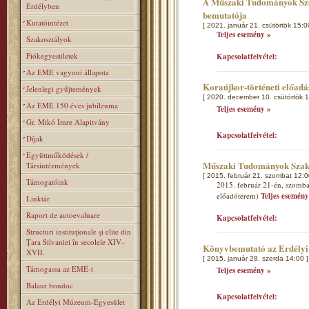
A Műszaki Tudományok Szak
Erdélyben
bemutatója
Kutatóintézet
[ 2021. január 21. csütörtök 15:0
Teljes esemény »
Szakosztályok
Fiókegyesületek
Kapcsolatfelvétel:
Az EME vagyoni állapota
Koraújkor-történeti előad
Jelenlegi gyűjtemények
[ 2020. december 10. csütörtök 1
Az EME 150 éves jubileuma
Teljes esemény »
Gr. Mikó Imre Alapitvány
Kapcsolatfelvétel:
Díjak
Együttműködések /
Műszaki Tudományok Szakos
Társintézmények
[ 2015. február 21. szombat 12:0
Támogatóink
2015. február 21-én, szombat
előadóterem)
Teljes esemény
Linktár
Raport de autoevaluare
Kapcsolatfelvétel:
Structuri instituţionale şi elite din
Ţara Silvaniei în secolele XIV–
Könyvbemutató az Erdélyi
XVII.
[ 2015. január 28. szerda 14:00 ]
Támogassa az EMÉ-t
Teljes esemény »
Balaur bondoc
Kapcsolatfelvétel:
Az Erdélyi Múzeum-Egyesület