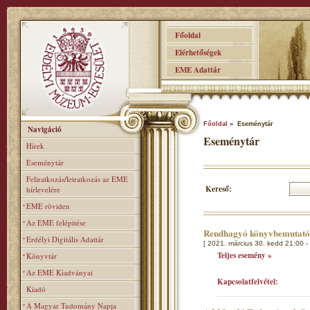
Főoldal
Elérhetőségek
EME Adattár
Főoldal
» Eseménytár
Navigáció
Eseménytár
Hírek
Eseménytár
Feliratkozás/leiratkozás az EME
Kereső:
hírlevelére
EME röviden
Az EME felépitése
Rendhagyó könyvbemutat
Erdélyi Digitális Adattár
[ 2021. március 30. kedd 21:00 -
Teljes esemény »
Könyvtár
Az EME Kiadványai
Kapcsolatfelvétel:
Kiadó
A Magyar Tudomány Napja