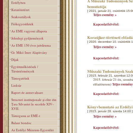
A Műszaki Tudományok Szak
Erdélyben
bemutatója
Kutatóintézet
[ 2021. január 21. csütörtök 15:0
Teljes esemény »
Szakosztályok
Fiókegyesületek
Kapcsolatfelvétel:
Az EME vagyoni állapota
Koraújkor-történeti előad
Jelenlegi gyűjtemények
[ 2020. december 10. csütörtök 1
Az EME 150 éves jubileuma
Teljes esemény »
Gr. Mikó Imre Alapitvány
Kapcsolatfelvétel:
Díjak
Együttműködések /
Műszaki Tudományok Szakos
Társintézmények
[ 2015. február 21. szombat 12:0
Támogatóink
2015. február 21-én, szombat
előadóterem)
Teljes esemény
Linktár
Raport de autoevaluare
Kapcsolatfelvétel:
Structuri instituţionale şi elite din
Ţara Silvaniei în secolele XIV–
Könyvbemutató az Erdélyi
XVII.
[ 2015. január 28. szerda 14:00 ]
Támogassa az EMÉ-t
Teljes esemény »
Balaur bondoc
Kapcsolatfelvétel:
Az Erdélyi Múzeum-Egyesület