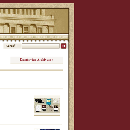
Kereső:
Eseménytár Archívum »