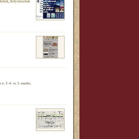
tek, folyóiratok
. 2–4. sz. I. emelet,