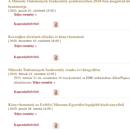
A Műszaki Tudományok Szakosztály gondozásában 2020-ban megjelent köte
bemutatója
[ 2021. január 21. csütörtök 15:00 ]
Teljes esemény »
Kapcsolatfelvétel:
Koraújkor-történeti előadás és könyvbemutató
[ 2020. december 10. csütörtök 16:00 ]
Teljes esemény »
Kapcsolatfelvétel:
Műszaki Tudományok Szakosztály rendes évi közgyűlése
[ 2015. február 21. szombat 12:00 ]
2015. február 21-én, szombaton 14 órai kezdettel, az EME székházában (Jókai/Napoca u
előadóterem)
Teljes esemény »
Kapcsolatfelvétel:
Könyvbemutató az Erdélyi Múzeum-Egyesület legújabb kiadványaiból
[ 2015. január 28. szerda 14:00 ]
Teljes esemény »
Kapcsolatfelvétel: