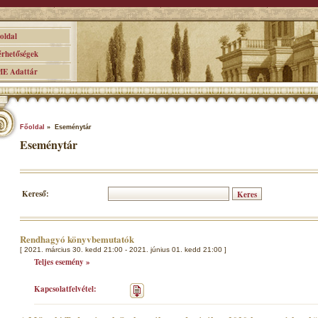
ldal
hetőségek
 Adattár
Főoldal
» Eseménytár
Eseménytár
Kereső:
Rendhagyó könyvbemutatók
[ 2021. március 30. kedd 21:00 - 2021. június 01. kedd 21:00 ]
Teljes esemény »
Kapcsolatfelvétel: