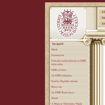
Főo
Elér
EME
Navigáció
Hírek
Eseménytár
Feliratkozás/leiratkozás az EME
hírlevelére
EME röviden
Az EME felépitése
Erdélyi Digitális Adattár
Könyvtár
Az EME Kiadványai
Kiadó
A Magyar Tudomány Napja