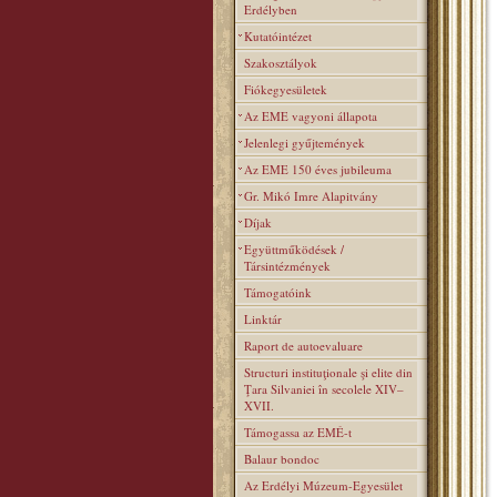
Erdélyben
Kutatóintézet
Szakosztályok
Fiókegyesületek
Az EME vagyoni állapota
Jelenlegi gyűjtemények
Az EME 150 éves jubileuma
Gr. Mikó Imre Alapitvány
Díjak
Együttműködések /
Társintézmények
Támogatóink
Linktár
Raport de autoevaluare
Structuri instituţionale şi elite din
Ţara Silvaniei în secolele XIV–
XVII.
Támogassa az EMÉ-t
Balaur bondoc
Az Erdélyi Múzeum-Egyesület