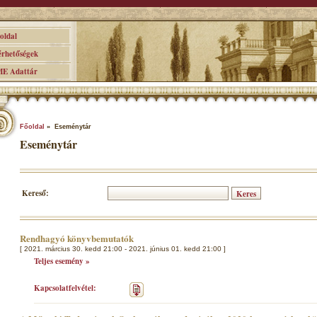
ldal
hetőségek
 Adattár
Főoldal
» Eseménytár
Eseménytár
Kereső:
Rendhagyó könyvbemutatók
[ 2021. március 30. kedd 21:00 - 2021. június 01. kedd 21:00 ]
Teljes esemény »
Kapcsolatfelvétel: