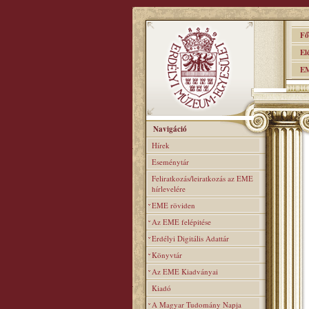
Főo
Elér
EME
Navigáció
Hírek
Eseménytár
Feliratkozás/leiratkozás az EME
hírlevelére
EME röviden
Az EME felépitése
Erdélyi Digitális Adattár
Könyvtár
Az EME Kiadványai
Kiadó
A Magyar Tudomány Napja