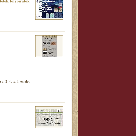
tek, folyóiratok
. 2–4. sz. I. emelet,