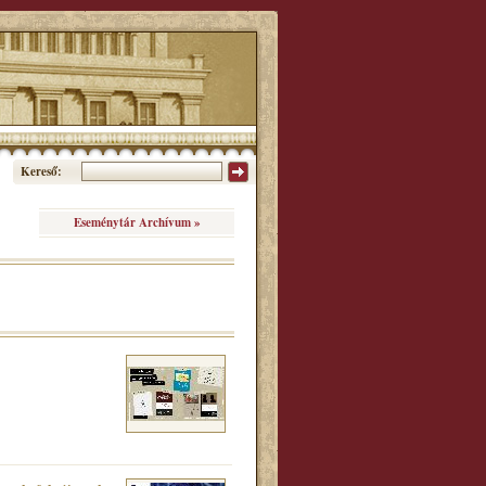
Kereső:
Eseménytár Archívum »