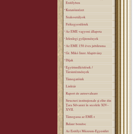
Erdélyben
Kutatóintézet
Szakosztályok
Fiókegyesületek
Az EME vagyoni állapota
Jelenlegi gyűjtemények
Az EME 150 éves jubileuma
Gr. Mikó Imre Alapitvány
Díjak
Együttműködések /
Társintézmények
Támogatóink
Linktár
Raport de autoevaluare
Structuri instituţionale şi elite din
Ţara Silvaniei în secolele XIV–
XVII.
Támogassa az EMÉ-t
Balaur bondoc
Az Erdélyi Múzeum-Egyesület