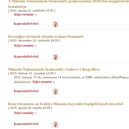
A Műszaki Tudományok Szakosztály gondozásában 2020-ban megjelent köte
bemutatója
[ 2021. január 21. csütörtök 15:00 ]
Teljes esemény »
Kapcsolatfelvétel:
Koraújkor-történeti előadás és könyvbemutató
[ 2020. december 10. csütörtök 16:00 ]
Teljes esemény »
Kapcsolatfelvétel:
Műszaki Tudományok Szakosztály rendes évi közgyűlése
[ 2015. február 21. szombat 12:00 ]
2015. február 21-én, szombaton 14 órai kezdettel, az EME székházában (Jókai/Napoca u
előadóterem)
Teljes esemény »
Kapcsolatfelvétel:
Könyvbemutató az Erdélyi Múzeum-Egyesület legújabb kiadványaiból
[ 2015. január 28. szerda 14:00 ]
Teljes esemény »
Kapcsolatfelvétel: