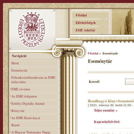
Főoldal
Elérhetőségek
EME Adattár
Főoldal
» Eseménytár
Navigáció
Eseménytár
Hírek
Eseménytár
Feliratkozás/leiratkozás az EME
Kereső:
hírlevelére
EME röviden
Az EME felépitése
Rendhagyó könyvbemutat
Erdélyi Digitális Adattár
[ 2021. március 30. kedd 21:00 -
Teljes esemény »
Könyvtár
Az EME Kiadványai
Kapcsolatfelvétel:
Kiadó
A Magyar Tudomány Napja