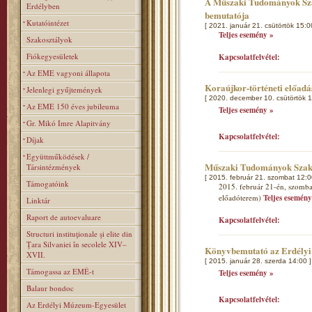
A Műszaki Tudományok Szak
Erdélyben
bemutatója
Kutatóintézet
[ 2021. január 21. csütörtök 15:0
Teljes esemény »
Szakosztályok
Fiókegyesületek
Kapcsolatfelvétel:
Az EME vagyoni állapota
Koraújkor-történeti előad
Jelenlegi gyűjtemények
[ 2020. december 10. csütörtök 1
Az EME 150 éves jubileuma
Teljes esemény »
Gr. Mikó Imre Alapitvány
Kapcsolatfelvétel:
Díjak
Együttműködések /
Műszaki Tudományok Szakos
Társintézmények
[ 2015. február 21. szombat 12:0
Támogatóink
2015. február 21-én, szombat
előadóterem)
Teljes esemény
Linktár
Raport de autoevaluare
Kapcsolatfelvétel:
Structuri instituţionale şi elite din
Ţara Silvaniei în secolele XIV–
Könyvbemutató az Erdélyi
XVII.
[ 2015. január 28. szerda 14:00 ]
Támogassa az EMÉ-t
Teljes esemény »
Balaur bondoc
Kapcsolatfelvétel:
Az Erdélyi Múzeum-Egyesület