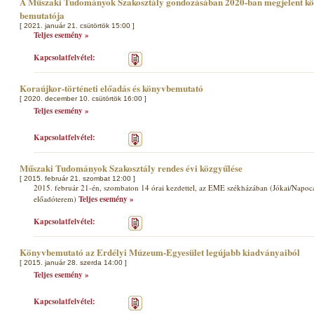
A Műszaki Tudományok Szakosztály gondozásában 2020-ban megjelent köte
bemutatója
[ 2021. január 21. csütörtök 15:00 ]
Teljes esemény »
Kapcsolatfelvétel:
Koraújkor-történeti előadás és könyvbemutató
[ 2020. december 10. csütörtök 16:00 ]
Teljes esemény »
Kapcsolatfelvétel:
Műszaki Tudományok Szakosztály rendes évi közgyűlése
[ 2015. február 21. szombat 12:00 ]
2015. február 21-én, szombaton 14 órai kezdettel, az EME székházában (Jókai/Napoca u
előadóterem)
Teljes esemény »
Kapcsolatfelvétel:
Könyvbemutató az Erdélyi Múzeum-Egyesület legújabb kiadványaiból
[ 2015. január 28. szerda 14:00 ]
Teljes esemény »
Kapcsolatfelvétel: