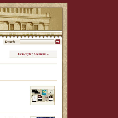
Kereső:
Eseménytár Archívum »