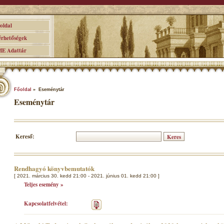
ldal
hetőségek
 Adattár
Főoldal
» Eseménytár
Eseménytár
Kereső:
Rendhagyó könyvbemutatók
[ 2021. március 30. kedd 21:00 - 2021. június 01. kedd 21:00 ]
Teljes esemény »
Kapcsolatfelvétel: