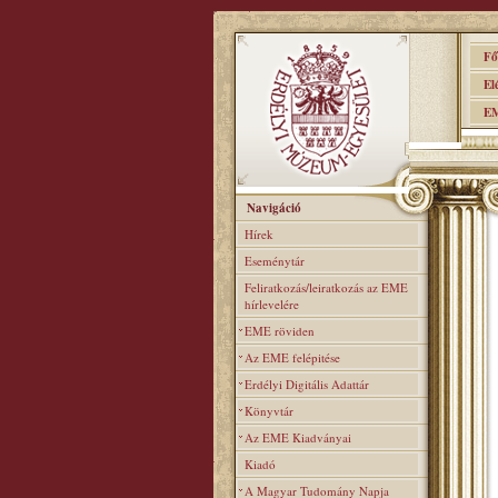
Főo
Elér
EME
Navigáció
Hírek
Eseménytár
Feliratkozás/leiratkozás az EME
hírlevelére
EME röviden
Az EME felépitése
Erdélyi Digitális Adattár
Könyvtár
Az EME Kiadványai
Kiadó
A Magyar Tudomány Napja