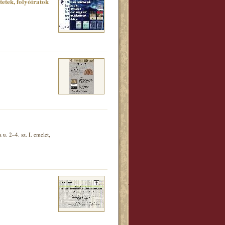
tek, folyóiratok
. 2–4. sz. I. emelet,