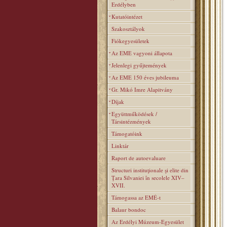
Erdélyben
Kutatóintézet
Szakosztályok
Fiókegyesületek
Az EME vagyoni állapota
Jelenlegi gyűjtemények
Az EME 150 éves jubileuma
Gr. Mikó Imre Alapitvány
Díjak
Együttműködések /
Társintézmények
Támogatóink
Linktár
Raport de autoevaluare
Structuri instituţionale şi elite din
Ţara Silvaniei în secolele XIV–
XVII.
Támogassa az EMÉ-t
Balaur bondoc
Az Erdélyi Múzeum-Egyesület