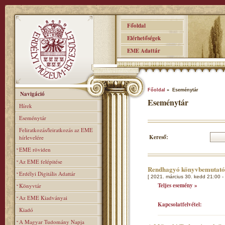
Főoldal
Elérhetőségek
EME Adattár
Főoldal
» Eseménytár
Navigáció
Eseménytár
Hírek
Eseménytár
Feliratkozás/leiratkozás az EME
Kereső:
hírlevelére
EME röviden
Az EME felépitése
Rendhagyó könyvbemutat
Erdélyi Digitális Adattár
[ 2021. március 30. kedd 21:00 -
Teljes esemény »
Könyvtár
Az EME Kiadványai
Kapcsolatfelvétel:
Kiadó
A Magyar Tudomány Napja