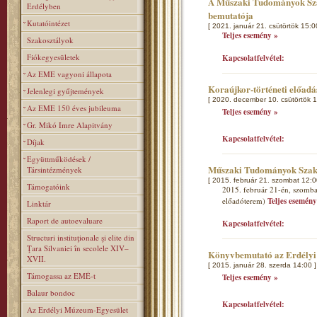
A Műszaki Tudományok Szak
Erdélyben
bemutatója
Kutatóintézet
[ 2021. január 21. csütörtök 15:0
Teljes esemény »
Szakosztályok
Fiókegyesületek
Kapcsolatfelvétel:
Az EME vagyoni állapota
Koraújkor-történeti előad
Jelenlegi gyűjtemények
[ 2020. december 10. csütörtök 1
Az EME 150 éves jubileuma
Teljes esemény »
Gr. Mikó Imre Alapitvány
Kapcsolatfelvétel:
Díjak
Együttműködések /
Műszaki Tudományok Szakos
Társintézmények
[ 2015. február 21. szombat 12:0
Támogatóink
2015. február 21-én, szombat
előadóterem)
Teljes esemény
Linktár
Raport de autoevaluare
Kapcsolatfelvétel:
Structuri instituţionale şi elite din
Ţara Silvaniei în secolele XIV–
Könyvbemutató az Erdélyi
XVII.
[ 2015. január 28. szerda 14:00 ]
Támogassa az EMÉ-t
Teljes esemény »
Balaur bondoc
Kapcsolatfelvétel:
Az Erdélyi Múzeum-Egyesület