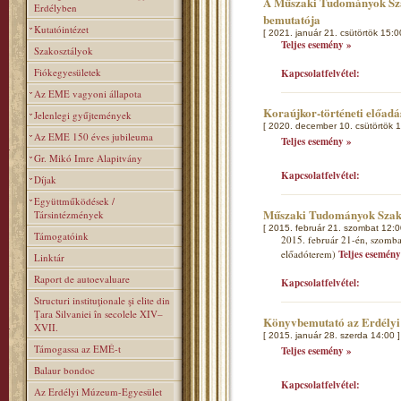
A Műszaki Tudományok Szak
Erdélyben
bemutatója
Kutatóintézet
[ 2021. január 21. csütörtök 15:0
Teljes esemény »
Szakosztályok
Fiókegyesületek
Kapcsolatfelvétel:
Az EME vagyoni állapota
Koraújkor-történeti előad
Jelenlegi gyűjtemények
[ 2020. december 10. csütörtök 1
Az EME 150 éves jubileuma
Teljes esemény »
Gr. Mikó Imre Alapitvány
Kapcsolatfelvétel:
Díjak
Együttműködések /
Műszaki Tudományok Szakos
Társintézmények
[ 2015. február 21. szombat 12:0
Támogatóink
2015. február 21-én, szombat
előadóterem)
Teljes esemény
Linktár
Raport de autoevaluare
Kapcsolatfelvétel:
Structuri instituţionale şi elite din
Ţara Silvaniei în secolele XIV–
Könyvbemutató az Erdélyi
XVII.
[ 2015. január 28. szerda 14:00 ]
Támogassa az EMÉ-t
Teljes esemény »
Balaur bondoc
Kapcsolatfelvétel:
Az Erdélyi Múzeum-Egyesület