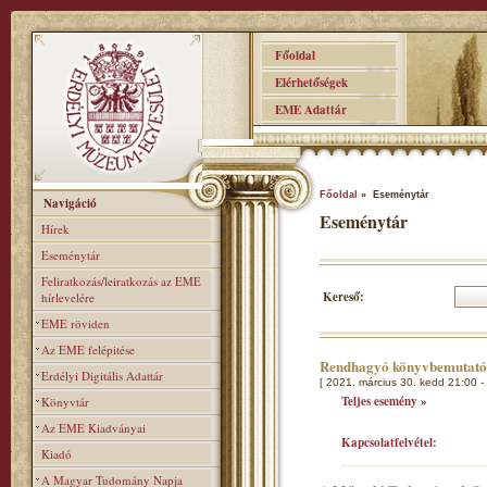
Főoldal
Elérhetőségek
EME Adattár
Főoldal
» Eseménytár
Navigáció
Eseménytár
Hírek
Eseménytár
Feliratkozás/leiratkozás az EME
Kereső:
hírlevelére
EME röviden
Az EME felépitése
Rendhagyó könyvbemutat
Erdélyi Digitális Adattár
[ 2021. március 30. kedd 21:00 -
Teljes esemény »
Könyvtár
Az EME Kiadványai
Kapcsolatfelvétel:
Kiadó
A Magyar Tudomány Napja