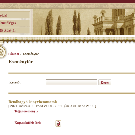
ldal
hetőségek
 Adattár
Főoldal
» Eseménytár
Eseménytár
Kereső:
Rendhagyó könyvbemutatók
[ 2021. március 30. kedd 21:00 - 2021. június 01. kedd 21:00 ]
Teljes esemény »
Kapcsolatfelvétel: