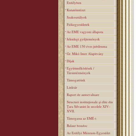
Erdélyben
Kutatóintézet
Szakosztályok
Fiókegyesületek
Az EME vagyoni állapota
Jelenlegi gyűjtemények
Az EME 150 éves jubileuma
Gr. Mikó Imre Alapitvány
Díjak
Együttműködések /
Társintézmények
Támogatóink
Linktár
Raport de autoevaluare
Structuri instituţionale şi elite din
Ţara Silvaniei în secolele XIV–
XVII.
Támogassa az EMÉ-t
Balaur bondoc
Az Erdélyi Múzeum-Egyesület