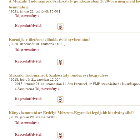
A Műszaki Tudományok Szakosztály gondozásában 2020-ban megjelent köte
bemutatója
[ 2021. január 21. csütörtök 15:00 ]
Teljes esemény »
Kapcsolatfelvétel:
Koraújkor-történeti előadás és könyvbemutató
[ 2020. december 10. csütörtök 16:00 ]
Teljes esemény »
Kapcsolatfelvétel:
Műszaki Tudományok Szakosztály rendes évi közgyűlése
[ 2015. február 21. szombat 12:00 ]
2015. február 21-én, szombaton 14 órai kezdettel, az EME székházában (Jókai/Napoca u
előadóterem)
Teljes esemény »
Kapcsolatfelvétel:
Könyvbemutató az Erdélyi Múzeum-Egyesület legújabb kiadványaiból
[ 2015. január 28. szerda 14:00 ]
Teljes esemény »
Kapcsolatfelvétel: