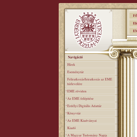
Főo
Elér
EME
Navigáció
Hírek
Eseménytár
Feliratkozás/leiratkozás az EME
hírlevelére
EME röviden
Az EME felépitése
Erdélyi Digitális Adattár
Könyvtár
Az EME Kiadványai
Kiadó
A Magyar Tudomány Napja