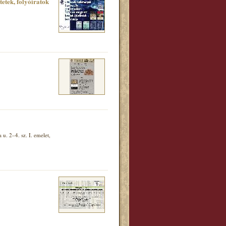
tek, folyóiratok
. 2–4. sz. I. emelet,