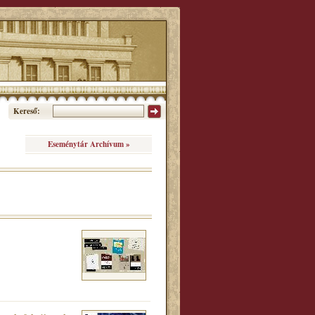
Kereső:
Eseménytár Archívum »