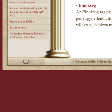
Raport de autoevaluare
-
Elnökség
Structuri instituţionale şi elite din
Az Elnökség tagjai: 
Ţara Silvaniei în secolele XIV–
XVII.
pénzügyi ellenőr, ti
Támogassa az EMÉ-t
választja, és bízza 
Balaur bondoc
Az Erdélyi Múzeum-Egyesület
adatkezelési irányelvei
© Copyright
Erdélyi Múzeum-Egy