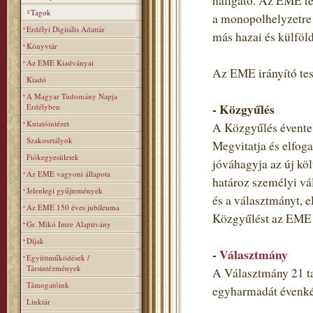
hallgató. Az EME teh
Tagok
a monopolhelyzetre 
Erdélyi Digitális Adattár
más hazai és külföl
Könyvtár
Az EME Kiadványai
Az EME irányító tes
Kiadó
A Magyar Tudomány Napja
- Közgyűlés
Erdélyben
Kutatóintézet
A Közgyűlés évente 
Szakosztályok
Megvitatja és elfoga
Fiókegyesületek
jóváhagyja az új költ
Az EME vagyoni állapota
határoz személyi vá
Jelenlegi gyűjtemények
és a választmányt, e
Az EME 150 éves jubileuma
Közgyűlést az EME t
Gr. Mikó Imre Alapitvány
Díjak
-
Választmány
Együttműködések /
Társintézmények
A Választmány 21 ta
Támogatóink
egyharmadát évenkén
Linktár