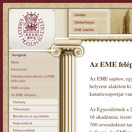
Főoldal
Elérhetőségek
EME Adattár
Navigáció
Az EME felép
Hírek
Eseménytár
Feliratkozás/leiratkozás az EME
Az EME sajátos, egy
hírlevelére
helyzete alakított k
EME röviden
kutatócsoportjai van
Az EME felépitése
Elnökség
Az Egyesületnek a 2
Választmány
16 akadémiai, tiszte
Beiratkozás az egyesületbe
Szakosztályok
700 orvosdoktort ta
Fiókegyesületek