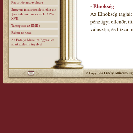
Raport de autoevaluare
-
Elnökség
Structuri instituţionale şi elite din
Az Elnökség tagjai: 
Ţara Silvaniei în secolele XIV–
XVII.
pénzügyi ellenőr, ti
Támogassa az EMÉ-t
választja, és bízza 
Balaur bondoc
Az Erdélyi Múzeum-Egyesület
adatkezelési irányelvei
© Copyright
Erdélyi Múzeum-Egy