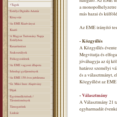
hallgató. Az EME teh
Tagok
a monopolhelyzetre 
Erdélyi Digitális Adattár
más hazai és külföl
Könyvtár
Az EME Kiadványai
Az EME irányító tes
Kiadó
A Magyar Tudomány Napja
- Közgyűlés
Erdélyben
Kutatóintézet
A Közgyűlés évente 
Szakosztályok
Megvitatja és elfoga
Fiókegyesületek
jóváhagyja az új költ
Az EME vagyoni állapota
határoz személyi vá
Jelenlegi gyűjtemények
és a választmányt, e
Az EME 150 éves jubileuma
Közgyűlést az EME t
Gr. Mikó Imre Alapitvány
Díjak
-
Választmány
Együttműködések /
Társintézmények
A Választmány 21 ta
Támogatóink
egyharmadát évenkén
Linktár