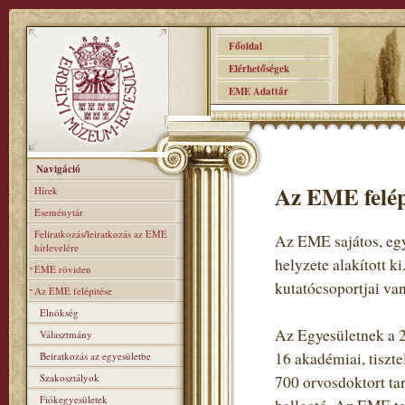
Főoldal
Elérhetőségek
EME Adattár
Navigáció
Az EME felép
Hírek
Eseménytár
Feliratkozás/leiratkozás az EME
Az EME sajátos, egy
hírlevelére
helyzete alakított k
EME röviden
kutatócsoportjai van
Az EME felépitése
Elnökség
Az Egyesületnek a 2
Választmány
16 akadémiai, tiszte
Beiratkozás az egyesületbe
Szakosztályok
700 orvosdoktort ta
Fiókegyesületek