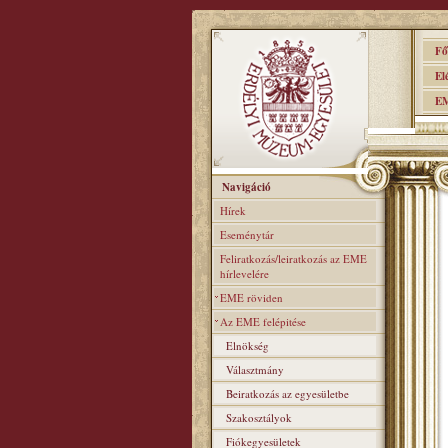
Főo
Elér
EME
Navigáció
Hírek
Eseménytár
Feliratkozás/leiratkozás az EME
hírlevelére
EME röviden
Az EME felépitése
Elnökség
Választmány
Beiratkozás az egyesületbe
Szakosztályok
Fiókegyesületek