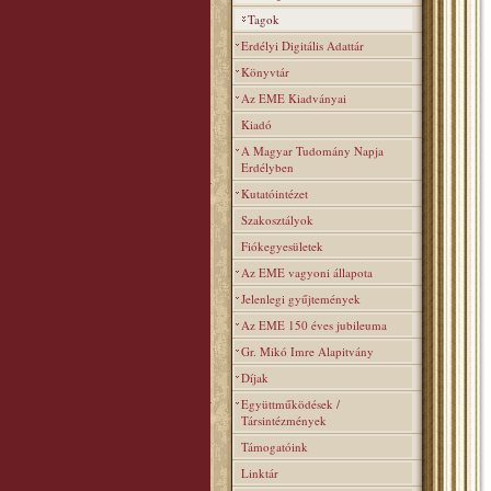
Tagok
Erdélyi Digitális Adattár
Könyvtár
Az EME Kiadványai
Kiadó
A Magyar Tudomány Napja
Erdélyben
Kutatóintézet
Szakosztályok
Fiókegyesületek
Az EME vagyoni állapota
Jelenlegi gyűjtemények
Az EME 150 éves jubileuma
Gr. Mikó Imre Alapitvány
Díjak
Együttműködések /
Társintézmények
Támogatóink
Linktár