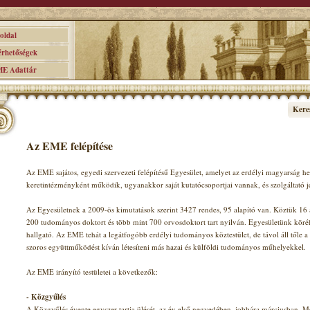
ldal
hetőségek
 Adattár
Kere
Az EME felépítése
Az EME sajátos, egyedi szervezeti felépítésű Egyesület, amelyet az erdélyi magyarság hely
keretintézményként működik, ugyanakkor saját kutatócsoportjai vannak, és szolgáltató j
Az Egyesületnek a 2009-ös kimutatások szerint 3427 rendes, 95 alapító van. Köztük 16 ak
200 tudományos doktort és több mint 700 orvosdoktort tart nyilván. Egyesületünk köré
hallgató. Az EME tehát a legátfogóbb erdélyi tudományos köztestület, de távol áll tőle a
szoros együttműködést kíván létesíteni más hazai és külföldi tudományos műhelyekkel.
Az EME irányító testületei a következők:
- Közgyűlés
A Közgyűlés évente egyszer tartja ülését, az év első negyedében, jobbára márciusban. Megv