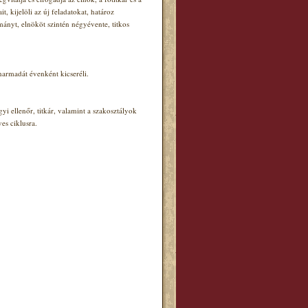
, kijelöli az új feladatokat, határoz
mányt, elnököt szintén négyévente, titkos
harmadát évenként kicseréli.
yi ellenőr, titkár, valamint a szakosztályok
es ciklusra.