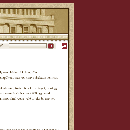
ső:
zete alakított ki. Integráló
ellegű tudományos könyvtárakat is fenntart.
adémiai, tiszteleti és külso tagot, mintegy
hez tartozik több mint 2800 egyetemi
 monopolhelyzetre való törekvés, ehelyett
itatja és elfogadja az elnök, a főtitkár és a