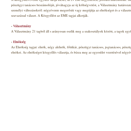
pénzügyi tanácsos beszámolóját, jóváhagyja az új költségvetést, a Választmány határozatait
személyi változásokról: négyévente megerősíti vagy megújítja az elnökséget és a választ
szavazással választ. A Közgyűlést az EME tagjai alkotják.
-
Választmány
A Választmány 21 tagból áll s arányosan oszlik meg a szakosztályok között, a tagok egy
-
Elnökség
Az Elnökség tagjai: elnök, négy alelnök, főtitkár, pénzügyi tanácsos, jogtanácsos, pénzüg
elnökei. Az elnökséget közgyűlés választja, és bízza meg az egyesület vezetésével négyév