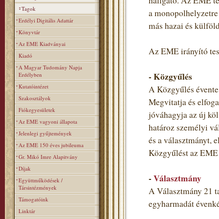
hallgató. Az EME teh
Tagok
a monopolhelyzetre 
Erdélyi Digitális Adattár
más hazai és külföl
Könyvtár
Az EME Kiadványai
Az EME irányító tes
Kiadó
A Magyar Tudomány Napja
- Közgyűlés
Erdélyben
Kutatóintézet
A Közgyűlés évente 
Szakosztályok
Megvitatja és elfoga
Fiókegyesületek
jóváhagyja az új költ
Az EME vagyoni állapota
határoz személyi vá
Jelenlegi gyűjtemények
és a választmányt, e
Az EME 150 éves jubileuma
Közgyűlést az EME t
Gr. Mikó Imre Alapitvány
Díjak
-
Választmány
Együttműködések /
Társintézmények
A Választmány 21 ta
Támogatóink
egyharmadát évenkén
Linktár