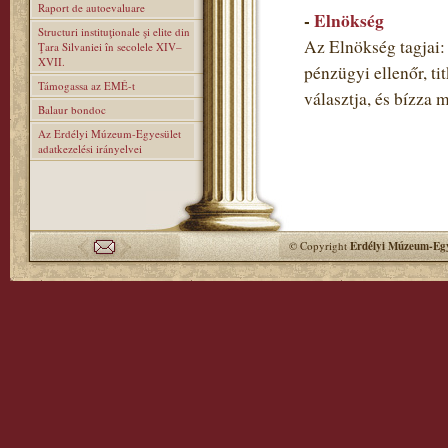
Raport de autoevaluare
-
Elnökség
Structuri instituţionale şi elite din
Az Elnökség tagjai: 
Ţara Silvaniei în secolele XIV–
XVII.
pénzügyi ellenőr, ti
Támogassa az EMÉ-t
választja, és bízza 
Balaur bondoc
Az Erdélyi Múzeum-Egyesület
adatkezelési irányelvei
© Copyright
Erdélyi Múzeum-Egy