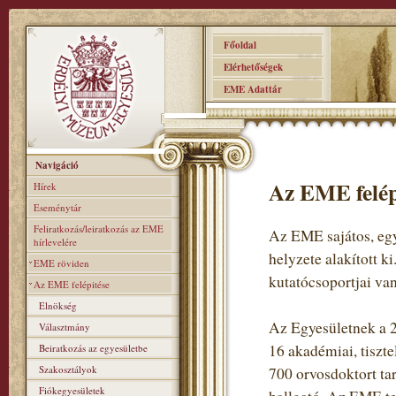
Főoldal
Elérhetőségek
EME Adattár
Navigáció
Az EME felép
Hírek
Eseménytár
Feliratkozás/leiratkozás az EME
Az EME sajátos, egy
hírlevelére
helyzete alakított k
EME röviden
kutatócsoportjai van
Az EME felépitése
Elnökség
Az Egyesületnek a 2
Választmány
16 akadémiai, tiszte
Beiratkozás az egyesületbe
Szakosztályok
700 orvosdoktort ta
Fiókegyesületek