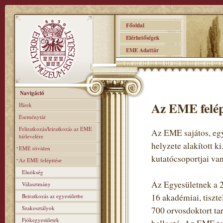
Főoldal
Elérhetőségek
EME Adattár
Navigáció
Az EME felép
Hírek
Eseménytár
Feliratkozás/leiratkozás az EME
Az EME sajátos, egy
hírlevelére
helyzete alakított k
EME röviden
kutatócsoportjai van
Az EME felépitése
Elnökség
Az Egyesületnek a 2
Választmány
16 akadémiai, tiszte
Beiratkozás az egyesületbe
Szakosztályok
700 orvosdoktort ta
Fiókegyesületek