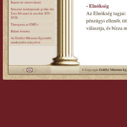
Raport de autoevaluare
-
Elnökség
Structuri instituţionale şi elite din
Az Elnökség tagjai: 
Ţara Silvaniei în secolele XIV–
XVII.
pénzügyi ellenőr, ti
Támogassa az EMÉ-t
választja, és bízza 
Balaur bondoc
Az Erdélyi Múzeum-Egyesület
adatkezelési irányelvei
© Copyright
Erdélyi Múzeum-Egy