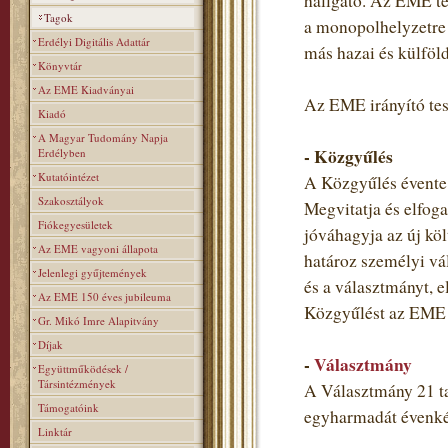
hallgató. Az EME teh
Tagok
a monopolhelyzetre 
Erdélyi Digitális Adattár
más hazai és külföl
Könyvtár
Az EME Kiadványai
Az EME irányító tes
Kiadó
A Magyar Tudomány Napja
- Közgyűlés
Erdélyben
Kutatóintézet
A Közgyűlés évente 
Szakosztályok
Megvitatja és elfoga
Fiókegyesületek
jóváhagyja az új költ
Az EME vagyoni állapota
határoz személyi vá
Jelenlegi gyűjtemények
és a választmányt, e
Az EME 150 éves jubileuma
Közgyűlést az EME t
Gr. Mikó Imre Alapitvány
Díjak
-
Választmány
Együttműködések /
Társintézmények
A Választmány 21 ta
Támogatóink
egyharmadát évenkén
Linktár