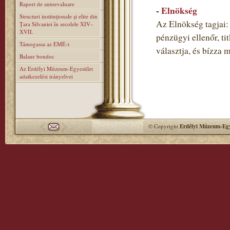
Raport de autoevaluare
-
Elnökség
Structuri instituţionale şi elite din
Az Elnökség tagjai: 
Ţara Silvaniei în secolele XIV–
XVII.
pénzügyi ellenőr, ti
Támogassa az EMÉ-t
választja, és bízza 
Balaur bondoc
Az Erdélyi Múzeum-Egyesület
adatkezelési irányelvei
© Copyright
Erdélyi Múzeum-Egy