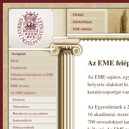
Főoldal
Elérhetőségek
EME Adattár
Navigáció
Az EME felép
Hírek
Eseménytár
Feliratkozás/leiratkozás az EME
Az EME sajátos, egy
hírlevelére
helyzete alakított k
EME röviden
kutatócsoportjai van
Az EME felépitése
Elnökség
Az Egyesületnek a 2
Választmány
16 akadémiai, tiszte
Beiratkozás az egyesületbe
Szakosztályok
700 orvosdoktort ta
Fiókegyesületek