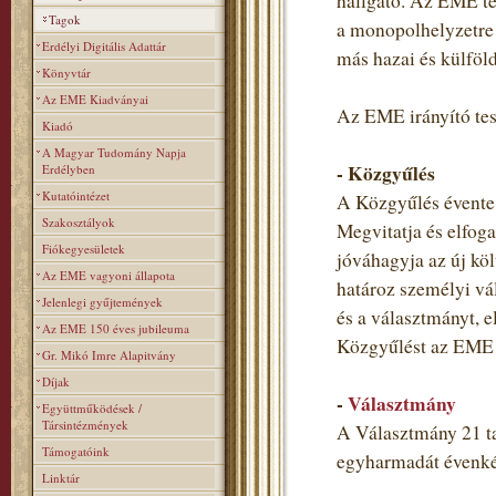
hallgató. Az EME teh
Tagok
a monopolhelyzetre 
Erdélyi Digitális Adattár
más hazai és külföl
Könyvtár
Az EME Kiadványai
Az EME irányító tes
Kiadó
A Magyar Tudomány Napja
- Közgyűlés
Erdélyben
Kutatóintézet
A Közgyűlés évente 
Szakosztályok
Megvitatja és elfoga
Fiókegyesületek
jóváhagyja az új költ
Az EME vagyoni állapota
határoz személyi vá
Jelenlegi gyűjtemények
és a választmányt, e
Az EME 150 éves jubileuma
Közgyűlést az EME t
Gr. Mikó Imre Alapitvány
Díjak
-
Választmány
Együttműködések /
Társintézmények
A Választmány 21 ta
Támogatóink
egyharmadát évenkén
Linktár