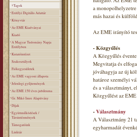
hallgató. Az EME teh
Tagok
a monopolhelyzetre 
Erdélyi Digitális Adattár
más hazai és külföl
Könyvtár
Az EME Kiadványai
Az EME irányító tes
Kiadó
A Magyar Tudomány Napja
- Közgyűlés
Erdélyben
Kutatóintézet
A Közgyűlés évente 
Szakosztályok
Megvitatja és elfoga
Fiókegyesületek
jóváhagyja az új költ
Az EME vagyoni állapota
határoz személyi vá
Jelenlegi gyűjtemények
és a választmányt, e
Az EME 150 éves jubileuma
Közgyűlést az EME t
Gr. Mikó Imre Alapitvány
Díjak
-
Választmány
Együttműködések /
Társintézmények
A Választmány 21 ta
Támogatóink
egyharmadát évenkén
Linktár