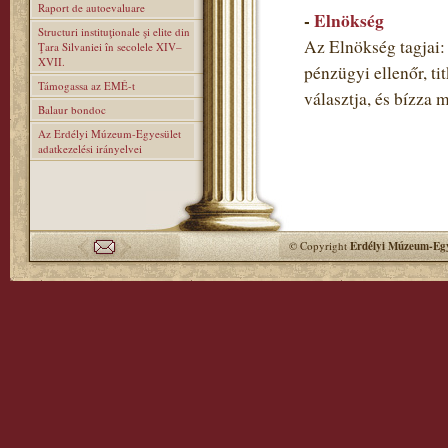
Raport de autoevaluare
-
Elnökség
Structuri instituţionale şi elite din
Az Elnökség tagjai: 
Ţara Silvaniei în secolele XIV–
XVII.
pénzügyi ellenőr, ti
Támogassa az EMÉ-t
választja, és bízza 
Balaur bondoc
Az Erdélyi Múzeum-Egyesület
adatkezelési irányelvei
© Copyright
Erdélyi Múzeum-Egy