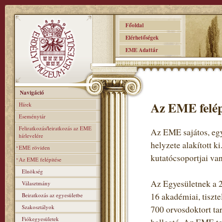
Főoldal
Elérhetőségek
EME Adattár
Navigáció
Az EME felép
Hírek
Eseménytár
Feliratkozás/leiratkozás az EME
Az EME sajátos, egy
hírlevelére
helyzete alakított k
EME röviden
kutatócsoportjai van
Az EME felépitése
Elnökség
Az Egyesületnek a 2
Választmány
16 akadémiai, tiszte
Beiratkozás az egyesületbe
Szakosztályok
700 orvosdoktort ta
Fiókegyesületek