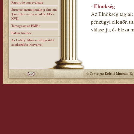
Raport de autoevaluare
-
Elnökség
Structuri instituţionale şi elite din
Az Elnökség tagjai: 
Ţara Silvaniei în secolele XIV–
XVII.
pénzügyi ellenőr, ti
Támogassa az EMÉ-t
választja, és bízza 
Balaur bondoc
Az Erdélyi Múzeum-Egyesület
adatkezelési irányelvei
© Copyright
Erdélyi Múzeum-Egy