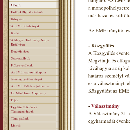
hallgató. Az EME teh
Tagok
a monopolhelyzetre 
Erdélyi Digitális Adattár
más hazai és külföl
Könyvtár
Az EME Kiadványai
Az EME irányító tes
Kiadó
A Magyar Tudomány Napja
- Közgyűlés
Erdélyben
Kutatóintézet
A Közgyűlés évente 
Szakosztályok
Megvitatja és elfoga
Fiókegyesületek
jóváhagyja az új költ
Az EME vagyoni állapota
határoz személyi vá
Jelenlegi gyűjtemények
és a választmányt, e
Az EME 150 éves jubileuma
Közgyűlést az EME t
Gr. Mikó Imre Alapitvány
Díjak
-
Választmány
Együttműködések /
Társintézmények
A Választmány 21 ta
Támogatóink
egyharmadát évenkén
Linktár