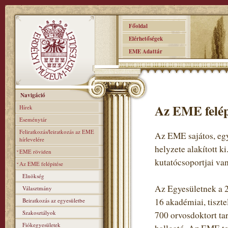
Főoldal
Elérhetőségek
EME Adattár
Navigáció
Az EME felép
Hírek
Eseménytár
Feliratkozás/leiratkozás az EME
Az EME sajátos, egy
hírlevelére
helyzete alakított k
EME röviden
kutatócsoportjai van
Az EME felépitése
Elnökség
Az Egyesületnek a 2
Választmány
16 akadémiai, tiszte
Beiratkozás az egyesületbe
Szakosztályok
700 orvosdoktort ta
Fiókegyesületek