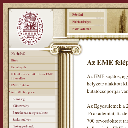
Főoldal
Elérhetőségek
EME Adattár
Navigáció
Az EME felép
Hírek
Eseménytár
Feliratkozás/leiratkozás az EME
Az EME sajátos, egy
hírlevelére
helyzete alakított k
EME röviden
kutatócsoportjai van
Az EME felépitése
Elnökség
Az Egyesületnek a 2
Választmány
16 akadémiai, tiszte
Beiratkozás az egyesületbe
Szakosztályok
700 orvosdoktort ta
Fiókegyesületek