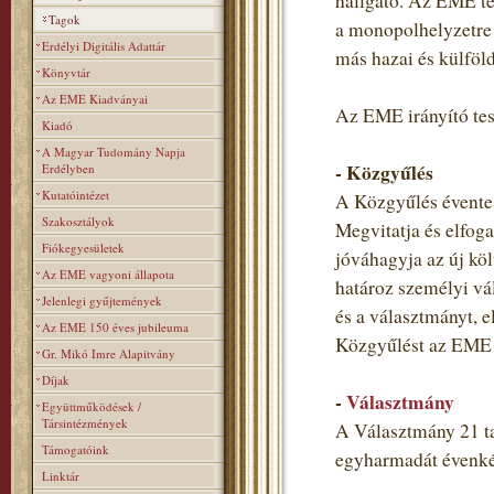
hallgató. Az EME teh
Tagok
a monopolhelyzetre 
Erdélyi Digitális Adattár
más hazai és külföl
Könyvtár
Az EME Kiadványai
Az EME irányító tes
Kiadó
A Magyar Tudomány Napja
- Közgyűlés
Erdélyben
Kutatóintézet
A Közgyűlés évente 
Szakosztályok
Megvitatja és elfoga
Fiókegyesületek
jóváhagyja az új költ
Az EME vagyoni állapota
határoz személyi vá
Jelenlegi gyűjtemények
és a választmányt, e
Az EME 150 éves jubileuma
Közgyűlést az EME t
Gr. Mikó Imre Alapitvány
Díjak
-
Választmány
Együttműködések /
Társintézmények
A Választmány 21 ta
Támogatóink
egyharmadát évenkén
Linktár