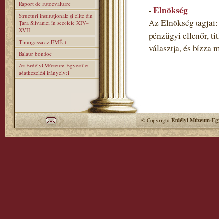
Raport de autoevaluare
-
Elnökség
Structuri instituţionale şi elite din
Az Elnökség tagjai: 
Ţara Silvaniei în secolele XIV–
XVII.
pénzügyi ellenőr, ti
Támogassa az EMÉ-t
választja, és bízza 
Balaur bondoc
Az Erdélyi Múzeum-Egyesület
adatkezelési irányelvei
© Copyright
Erdélyi Múzeum-Egy