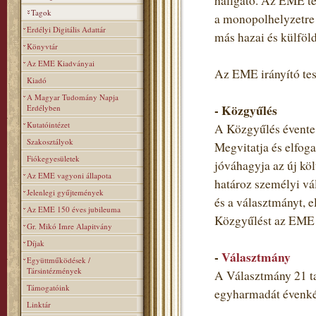
hallgató. Az EME teh
Tagok
a monopolhelyzetre 
Erdélyi Digitális Adattár
más hazai és külföl
Könyvtár
Az EME Kiadványai
Az EME irányító tes
Kiadó
A Magyar Tudomány Napja
- Közgyűlés
Erdélyben
Kutatóintézet
A Közgyűlés évente 
Szakosztályok
Megvitatja és elfoga
Fiókegyesületek
jóváhagyja az új költ
Az EME vagyoni állapota
határoz személyi vá
Jelenlegi gyűjtemények
és a választmányt, e
Az EME 150 éves jubileuma
Közgyűlést az EME t
Gr. Mikó Imre Alapitvány
Díjak
-
Választmány
Együttműködések /
Társintézmények
A Választmány 21 ta
Támogatóink
egyharmadát évenkén
Linktár