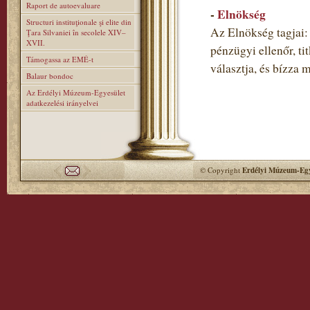
Raport de autoevaluare
-
Elnökség
Structuri instituţionale şi elite din
Az Elnökség tagjai: 
Ţara Silvaniei în secolele XIV–
XVII.
pénzügyi ellenőr, ti
Támogassa az EMÉ-t
választja, és bízza 
Balaur bondoc
Az Erdélyi Múzeum-Egyesület
adatkezelési irányelvei
© Copyright
Erdélyi Múzeum-Egy