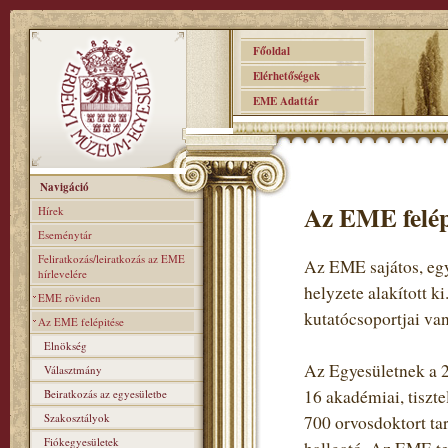
Főoldal
Elérhetőségek
EME Adattár
Navigáció
Az EME felép
Hírek
Eseménytár
Feliratkozás/leiratkozás az EME
Az EME sajátos, egy
hírlevelére
helyzete alakított k
EME röviden
kutatócsoportjai van
Az EME felépitése
Elnökség
Az Egyesületnek a 2
Választmány
16 akadémiai, tiszte
Beiratkozás az egyesületbe
Szakosztályok
700 orvosdoktort ta
Fiókegyesületek