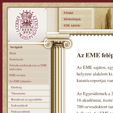
Főoldal
Elérhetőségek
EME Adattár
Navigáció
Az EME felép
Hírek
Eseménytár
Feliratkozás/leiratkozás az EME
Az EME sajátos, egy
hírlevelére
helyzete alakított k
EME röviden
kutatócsoportjai van
Az EME felépitése
Elnökség
Az Egyesületnek a 2
Választmány
16 akadémiai, tiszte
Beiratkozás az egyesületbe
Szakosztályok
700 orvosdoktort ta
Fiókegyesületek