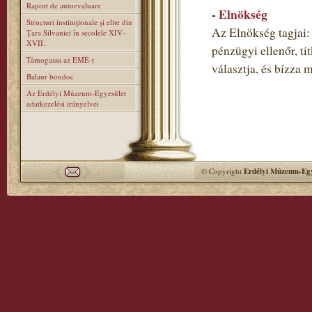
Raport de autoevaluare
-
Elnökség
Structuri instituţionale şi elite din
Az Elnökség tagjai: 
Ţara Silvaniei în secolele XIV–
XVII.
pénzügyi ellenőr, ti
Támogassa az EMÉ-t
választja, és bízza 
Balaur bondoc
Az Erdélyi Múzeum-Egyesület
adatkezelési irányelvei
© Copyright
Erdélyi Múzeum-Egy