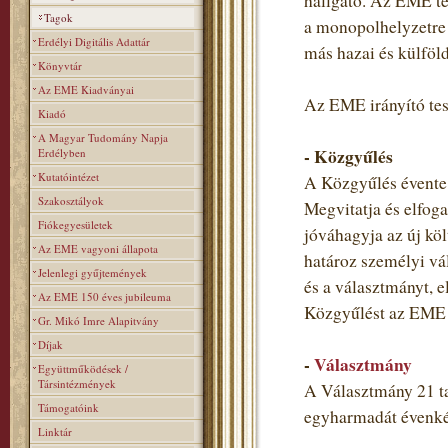
hallgató. Az EME teh
Tagok
a monopolhelyzetre 
Erdélyi Digitális Adattár
más hazai és külföl
Könyvtár
Az EME Kiadványai
Az EME irányító tes
Kiadó
A Magyar Tudomány Napja
- Közgyűlés
Erdélyben
Kutatóintézet
A Közgyűlés évente 
Szakosztályok
Megvitatja és elfoga
Fiókegyesületek
jóváhagyja az új költ
Az EME vagyoni állapota
határoz személyi vá
Jelenlegi gyűjtemények
és a választmányt, e
Az EME 150 éves jubileuma
Közgyűlést az EME t
Gr. Mikó Imre Alapitvány
Díjak
-
Választmány
Együttműködések /
Társintézmények
A Választmány 21 ta
Támogatóink
egyharmadát évenkén
Linktár