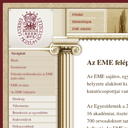
Főoldal
Elérhetőségek
EME Adattár
Navigáció
Az EME felép
Hírek
Eseménytár
Feliratkozás/leiratkozás az EME
Az EME sajátos, egy
hírlevelére
helyzete alakított k
EME röviden
kutatócsoportjai van
Az EME felépitése
Elnökség
Az Egyesületnek a 2
Választmány
16 akadémiai, tiszte
Beiratkozás az egyesületbe
Szakosztályok
700 orvosdoktort ta
Fiókegyesületek