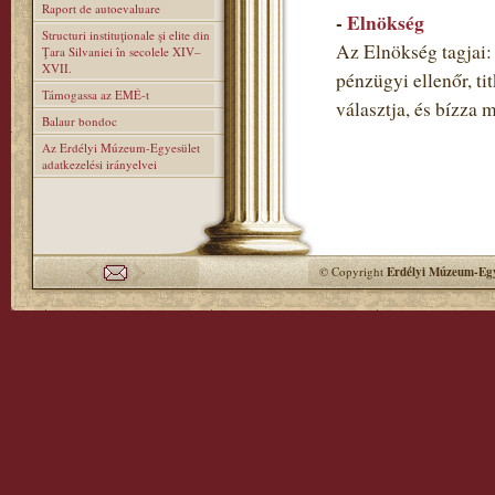
Raport de autoevaluare
-
Elnökség
Structuri instituţionale şi elite din
Az Elnökség tagjai: 
Ţara Silvaniei în secolele XIV–
XVII.
pénzügyi ellenőr, ti
Támogassa az EMÉ-t
választja, és bízza 
Balaur bondoc
Az Erdélyi Múzeum-Egyesület
adatkezelési irányelvei
© Copyright
Erdélyi Múzeum-Egy