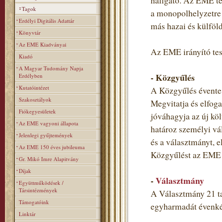
hallgató. Az EME teh
Tagok
a monopolhelyzetre 
Erdélyi Digitális Adattár
más hazai és külföl
Könyvtár
Az EME Kiadványai
Az EME irányító tes
Kiadó
A Magyar Tudomány Napja
- Közgyűlés
Erdélyben
Kutatóintézet
A Közgyűlés évente 
Szakosztályok
Megvitatja és elfoga
Fiókegyesületek
jóváhagyja az új költ
Az EME vagyoni állapota
határoz személyi vá
Jelenlegi gyűjtemények
és a választmányt, e
Az EME 150 éves jubileuma
Közgyűlést az EME t
Gr. Mikó Imre Alapitvány
Díjak
-
Választmány
Együttműködések /
Társintézmények
A Választmány 21 ta
Támogatóink
egyharmadát évenkén
Linktár