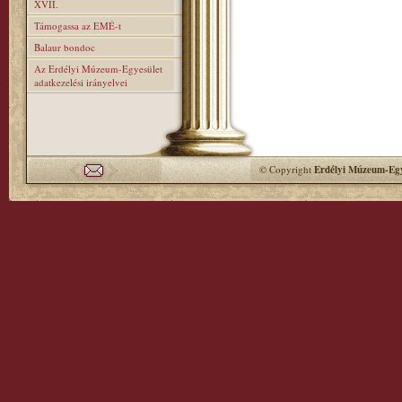
XVII.
Támogassa az EMÉ-t
Balaur bondoc
Az Erdélyi Múzeum-Egyesület
adatkezelési irányelvei
© Copyright
Erdélyi Múzeum-Egy