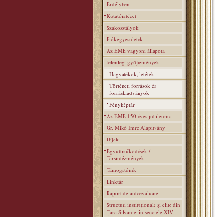
Erdélyben
Kutatóintézet
Szakosztályok
Fiókegyesületek
Az EME vagyoni állapota
Jelenlegi gyűjtemények
Hagyatékok, letétek
Történeti források és
forráskiadványok
Fényképtár
Az EME 150 éves jubileuma
Gr. Mikó Imre Alapitvány
Díjak
Együttműködések /
Társintézmények
Támogatóink
Linktár
Raport de autoevaluare
Structuri instituţionale şi elite din
Ţara Silvaniei în secolele XIV–