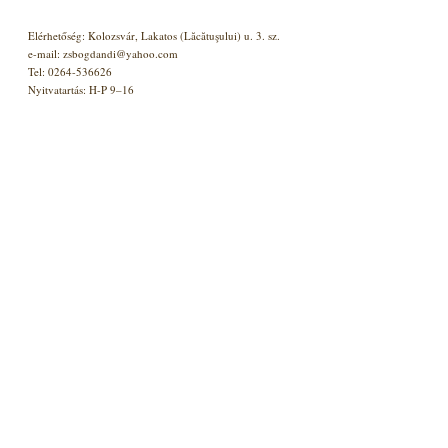
Elérhetőség: Kolozsvár, Lakatos (Lăcătuşului) u. 3. sz.
e-mail: zsbogdandi@yahoo.com
Tel: 0264-536626
Nyitvatartás: H-P 9–16