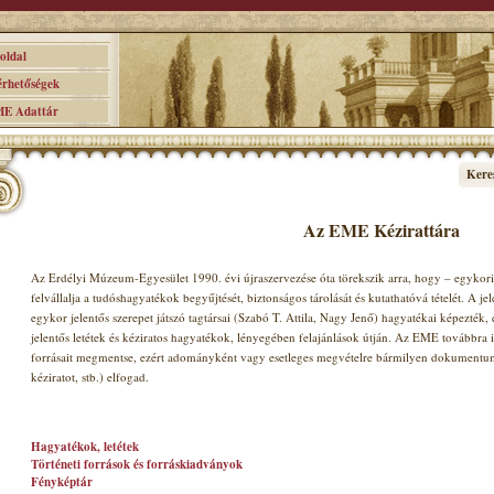
ldal
hetőségek
 Adattár
Kere
Az EME Kézirattára
Az Erdélyi Múzeum-Egyesület 1990. évi újraszervezése óta törekszik arra, hogy – egykori 
felvállalja a tudóshagyatékok begyűjtését, biztonságos tárolását és kutathatóvá tételét. A jel
egykor jelentős szerepet játszó tagtársai (Szabó T. Attila, Nagy Jenő) hagyatékai képezték
jelentős letétek és kéziratos hagyatékok, lényegében felajánlások útján. Az EME továbbra i
forrásait megmentse, ezért adományként vagy esetleges megvételre bármilyen dokumentumot 
kéziratot, stb.) elfogad.
Hagyatékok, letétek
Történeti források és forráskiadványok
Fényképtár