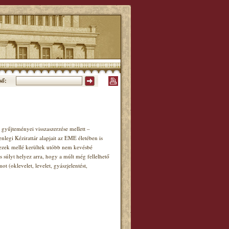
ső:
gyűjteményei visszaszerzése mellett –
enlegi Kézirattár alapjait az EME életében is
, ezek mellé kerültek utóbb nem kevésbé
s súlyt helyez arra, hogy a múlt még fellelhető
(oklevelet, levelet, gyászjelentést,