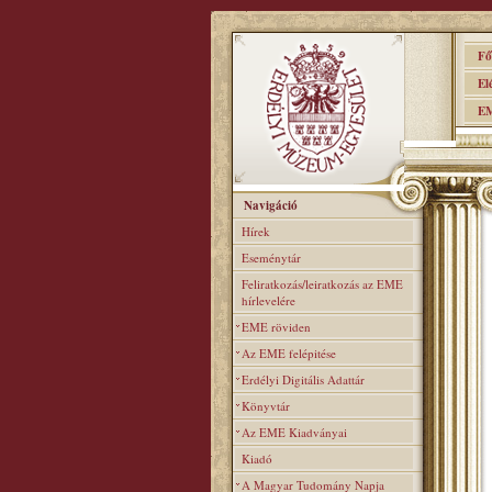
Főo
Elér
EME
Navigáció
Hírek
Eseménytár
Feliratkozás/leiratkozás az EME
hírlevelére
EME röviden
Az EME felépitése
Erdélyi Digitális Adattár
Könyvtár
Az EME Kiadványai
Kiadó
A Magyar Tudomány Napja