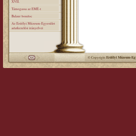
XVII.
Támogassa az EMÉ-t
Balaur bondoc
Az Erdélyi Múzeum-Egyesület
adatkezelési irányelvei
© Copyright
Erdélyi Múzeum-Egy