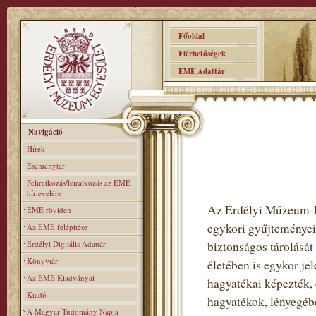
Főoldal
Elérhetőségek
EME Adattár
Navigáció
Hírek
Eseménytár
Feliratkozás/leiratkozás az EME
hírlevelére
Az Erdélyi Múzeum-Eg
EME röviden
egykori gyűjteményei 
Az EME felépitése
Erdélyi Digitális Adattár
biztonságos tárolását 
Könyvtár
életében is egykor jel
Az EME Kiadványai
hagyatékai képezték, 
Kiadó
hagyatékok, lényegébe
A Magyar Tudomány Napja