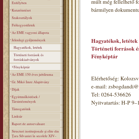
múlt még fellelhető 
Erdélyben
bármilyen dokumentumot
Kutatóintézet
Szakosztályok
Fiókegyesületek
Az EME vagyoni állapota
Hagyatékok, letétek
Jelenlegi gyűjtemények
Történeti források 
Hagyatékok, letétek
Történeti források és
Fényképtár
forráskiadványok
Fényképtár
Az EME 150 éves jubileuma
Elérhetőség: Kolozsvá
Gr. Mikó Imre Alapitvány
e-mail: zsbogdandi
Díjak
Tel: 0264-536626
Együttműködések /
Társintézmények
Nyitvatartás: H-P 9–
Támogatóink
Linktár
Raport de autoevaluare
Structuri instituţionale şi elite din
Ţara Silvaniei în secolele XIV–