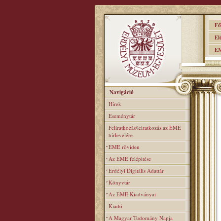
Főo
Elér
EME
Navigáció
Hírek
Eseménytár
Feliratkozás/leiratkozás az EME
hírlevelére
EME röviden
Az EME felépitése
Erdélyi Digitális Adattár
Könyvtár
Az EME Kiadványai
Kiadó
A Magyar Tudomány Napja