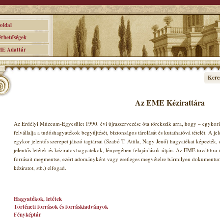
ldal
hetőségek
 Adattár
Kere
Az EME Kézirattára
Az Erdélyi Múzeum-Egyesület 1990. évi újraszervezése óta törekszik arra, hogy – egykori 
felvállalja a tudóshagyatékok begyűjtését, biztonságos tárolását és kutathatóvá tételét. A jel
egykor jelentős szerepet játszó tagtársai (Szabó T. Attila, Nagy Jenő) hagyatékai képezték
jelentős letétek és kéziratos hagyatékok, lényegében felajánlások útján. Az EME továbbra i
forrásait megmentse, ezért adományként vagy esetleges megvételre bármilyen dokumentumot 
kéziratot, stb.) elfogad.
Hagyatékok, letétek
Történeti források és forráskiadványok
Fényképtár