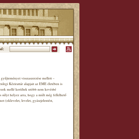
ső:
gyűjteményei visszaszerzése mellett –
enlegi Kézirattár alapjait az EME életében is
, ezek mellé kerültek utóbb nem kevésbé
s súlyt helyez arra, hogy a múlt még fellelhető
(oklevelet, levelet, gyászjelentést,