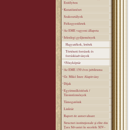
Erdélyben
Kutatóintézet
Szakosztályok
Fiókegyesületek
Az EME vagyoni állapota
Jelenlegi gyűjtemények
Hagyatékok, letétek
Történeti források és
forráskiadványok
Fényképtár
Az EME 150 éves jubileuma
Gr. Mikó Imre Alapitvány
Díjak
Együttműködések /
Társintézmények
Támogatóink
Linktár
Raport de autoevaluare
Structuri instituţionale şi elite din
Ţara Silvaniei în secolele XIV–