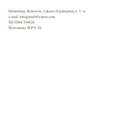
Elérhetőség: Kolozsvár, Lakatos (Lăcătuşului) u. 3. sz.
e-mail: zsbogdandi@yahoo.com
Tel: 0264-536626
Nyitvatartás: H-P 9–16