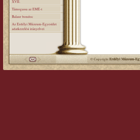
XVII.
Támogassa az EMÉ-t
Balaur bondoc
Az Erdélyi Múzeum-Egyesület
adatkezelési irányelvei
© Copyright
Erdélyi Múzeum-Egy