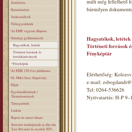
múlt még fellelhető 
Erdélyben
bármilyen dokumentumot
Kutatóintézet
Szakosztályok
Fiókegyesületek
Az EME vagyoni állapota
Hagyatékok, letétek
Jelenlegi gyűjtemények
Történeti források 
Hagyatékok, letétek
Történeti források és
Fényképtár
forráskiadványok
Fényképtár
Az EME 150 éves jubileuma
Elérhetőség: Kolozsvá
Gr. Mikó Imre Alapitvány
e-mail: zsbogdandi
Díjak
Tel: 0264-536626
Együttműködések /
Társintézmények
Nyitvatartás: H-P 9–
Támogatóink
Linktár
Raport de autoevaluare
Structuri instituţionale şi elite din
Ţara Silvaniei în secolele XIV–