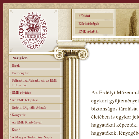
Főoldal
Elérhetőségek
EME Adattár
Navigáció
Hírek
Eseménytár
Feliratkozás/leiratkozás az EME
hírlevelére
Az Erdélyi Múzeum-Eg
EME röviden
egykori gyűjteményei 
Az EME felépitése
Erdélyi Digitális Adattár
biztonságos tárolását 
Könyvtár
életében is egykor jel
Az EME Kiadványai
hagyatékai képezték, 
Kiadó
hagyatékok, lényegébe
A Magyar Tudomány Napja