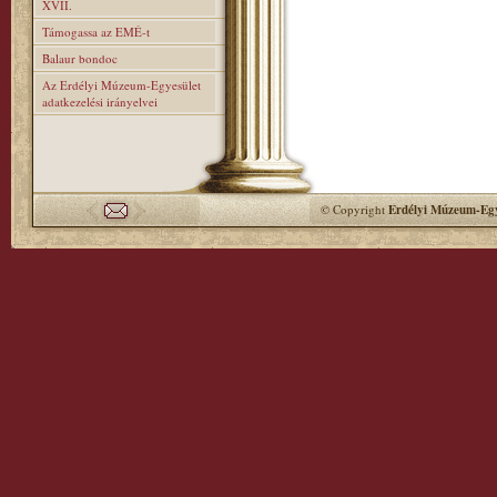
XVII.
Támogassa az EMÉ-t
Balaur bondoc
Az Erdélyi Múzeum-Egyesület
adatkezelési irányelvei
© Copyright
Erdélyi Múzeum-Egy