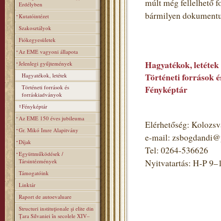
múlt még fellelhető 
Erdélyben
bármilyen dokumentumot
Kutatóintézet
Szakosztályok
Fiókegyesületek
Az EME vagyoni állapota
Hagyatékok, letétek
Jelenlegi gyűjtemények
Történeti források 
Hagyatékok, letétek
Történeti források és
Fényképtár
forráskiadványok
Fényképtár
Az EME 150 éves jubileuma
Elérhetőség: Kolozsvá
Gr. Mikó Imre Alapitvány
e-mail: zsbogdandi
Díjak
Tel: 0264-536626
Együttműködések /
Társintézmények
Nyitvatartás: H-P 9–
Támogatóink
Linktár
Raport de autoevaluare
Structuri instituţionale şi elite din
Ţara Silvaniei în secolele XIV–