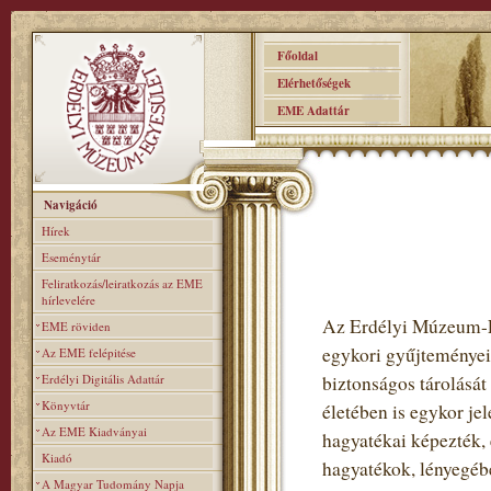
Főoldal
Elérhetőségek
EME Adattár
Navigáció
Hírek
Eseménytár
Feliratkozás/leiratkozás az EME
hírlevelére
Az Erdélyi Múzeum-Eg
EME röviden
egykori gyűjteményei 
Az EME felépitése
Erdélyi Digitális Adattár
biztonságos tárolását 
Könyvtár
életében is egykor jel
Az EME Kiadványai
hagyatékai képezték, 
Kiadó
hagyatékok, lényegébe
A Magyar Tudomány Napja