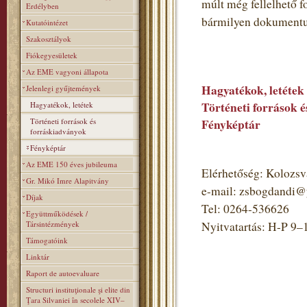
múlt még fellelhető 
Erdélyben
bármilyen dokumentumot
Kutatóintézet
Szakosztályok
Fiókegyesületek
Az EME vagyoni állapota
Hagyatékok, letétek
Jelenlegi gyűjtemények
Történeti források 
Hagyatékok, letétek
Történeti források és
Fényképtár
forráskiadványok
Fényképtár
Az EME 150 éves jubileuma
Elérhetőség: Kolozsvá
Gr. Mikó Imre Alapitvány
e-mail: zsbogdandi
Díjak
Tel: 0264-536626
Együttműködések /
Társintézmények
Nyitvatartás: H-P 9–
Támogatóink
Linktár
Raport de autoevaluare
Structuri instituţionale şi elite din
Ţara Silvaniei în secolele XIV–