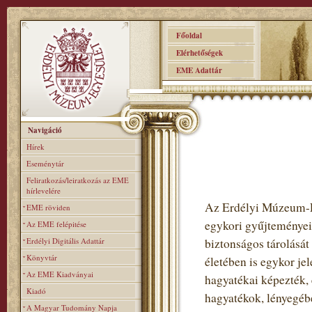
Főoldal
Elérhetőségek
EME Adattár
Navigáció
Hírek
Eseménytár
Feliratkozás/leiratkozás az EME
hírlevelére
Az Erdélyi Múzeum-Eg
EME röviden
egykori gyűjteményei 
Az EME felépitése
Erdélyi Digitális Adattár
biztonságos tárolását 
Könyvtár
életében is egykor jel
Az EME Kiadványai
hagyatékai képezték, 
Kiadó
hagyatékok, lényegébe
A Magyar Tudomány Napja