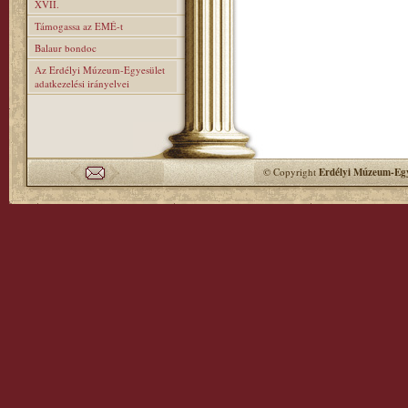
XVII.
Támogassa az EMÉ-t
Balaur bondoc
Az Erdélyi Múzeum-Egyesület
adatkezelési irányelvei
© Copyright
Erdélyi Múzeum-Egy