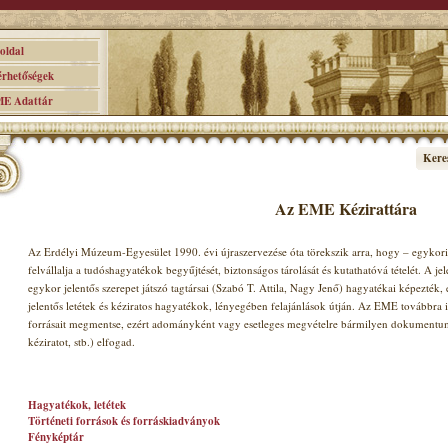
ldal
hetőségek
 Adattár
Kere
Az EME Kézirattára
Az Erdélyi Múzeum-Egyesület 1990. évi újraszervezése óta törekszik arra, hogy – egykori 
felvállalja a tudóshagyatékok begyűjtését, biztonságos tárolását és kutathatóvá tételét. A jel
egykor jelentős szerepet játszó tagtársai (Szabó T. Attila, Nagy Jenő) hagyatékai képezték
jelentős letétek és kéziratos hagyatékok, lényegében felajánlások útján. Az EME továbbra i
forrásait megmentse, ezért adományként vagy esetleges megvételre bármilyen dokumentumot 
kéziratot, stb.) elfogad.
Hagyatékok, letétek
Történeti források és forráskiadványok
Fényképtár