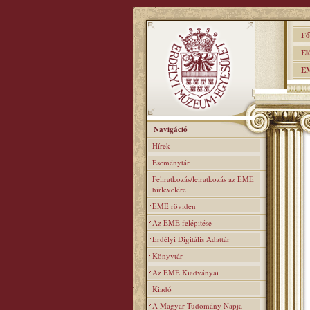
Főo
Elér
EME
Navigáció
Hírek
Eseménytár
Feliratkozás/leiratkozás az EME
hírlevelére
EME röviden
Az EME felépitése
Erdélyi Digitális Adattár
Könyvtár
Az EME Kiadványai
Kiadó
A Magyar Tudomány Napja