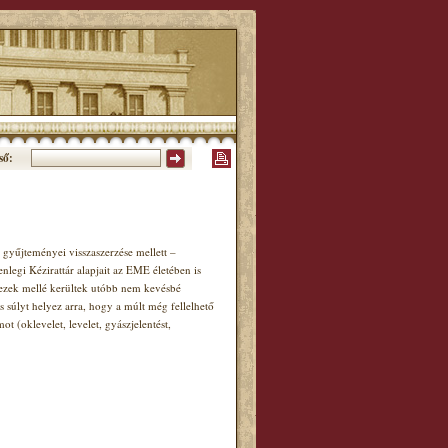
ső:
gyűjteményei visszaszerzése mellett –
enlegi Kézirattár alapjait az EME életében is
, ezek mellé kerültek utóbb nem kevésbé
s súlyt helyez arra, hogy a múlt még fellelhető
(oklevelet, levelet, gyászjelentést,