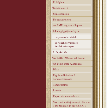
Erdélyben
Kutatóintézet
Szakosztályok
Fiókegyesületek
Az EME vagyoni állapota
Jelenlegi gyűjtemények
Hagyatékok, letétek
Történeti források és
forráskiadványok
Fényképtár
Az EME 150 éves jubileuma
Gr. Mikó Imre Alapitvány
Díjak
Együttműködések /
Társintézmények
Támogatóink
Linktár
Raport de autoevaluare
Structuri instituţionale şi elite din
Ţara Silvaniei în secolele XIV–