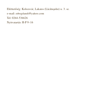
Elérhetőség: Kolozsvár, Lakatos (Lăcătuşului) u. 3. sz.
e-mail: zsbogdandi@yahoo.com
Tel: 0264-536626
Nyitvatartás: H-P 9–16