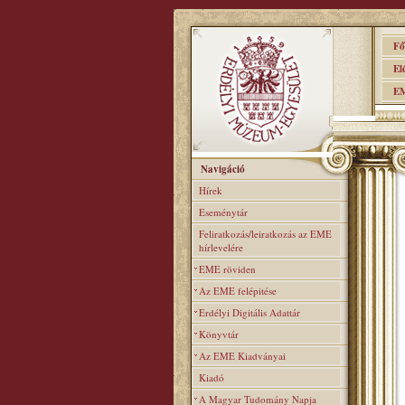
Főo
Elér
EME
Navigáció
Hírek
Eseménytár
Feliratkozás/leiratkozás az EME
hírlevelére
EME röviden
Az EME felépitése
Erdélyi Digitális Adattár
Könyvtár
Az EME Kiadványai
Kiadó
A Magyar Tudomány Napja