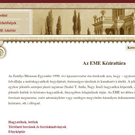
ldal
hetőségek
 Adattár
Kere
Az EME Kézirattára
Az Erdélyi Múzeum-Egyesület 1990. évi újraszervezése óta törekszik arra, hogy – egykori 
felvállalja a tudóshagyatékok begyűjtését, biztonságos tárolását és kutathatóvá tételét. A jel
egykor jelentős szerepet játszó tagtársai (Szabó T. Attila, Nagy Jenő) hagyatékai képezték
jelentős letétek és kéziratos hagyatékok, lényegében felajánlások útján. Az EME továbbra i
forrásait megmentse, ezért adományként vagy esetleges megvételre bármilyen dokumentumot 
kéziratot, stb.) elfogad.
Hagyatékok, letétek
Történeti források és forráskiadványok
Fényképtár