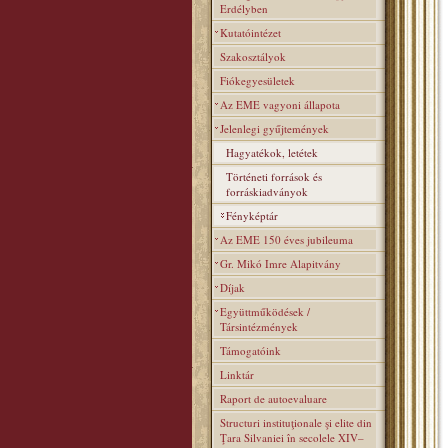
Erdélyben
Kutatóintézet
Szakosztályok
Fiókegyesületek
Az EME vagyoni állapota
Jelenlegi gyűjtemények
Hagyatékok, letétek
Történeti források és
forráskiadványok
Fényképtár
Az EME 150 éves jubileuma
Gr. Mikó Imre Alapitvány
Díjak
Együttműködések /
Társintézmények
Támogatóink
Linktár
Raport de autoevaluare
Structuri instituţionale şi elite din
Ţara Silvaniei în secolele XIV–