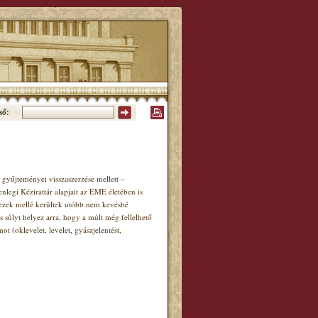
ső:
gyűjteményei visszaszerzése mellett –
enlegi Kézirattár alapjait az EME életében is
, ezek mellé kerültek utóbb nem kevésbé
s súlyt helyez arra, hogy a múlt még fellelhető
(oklevelet, levelet, gyászjelentést,