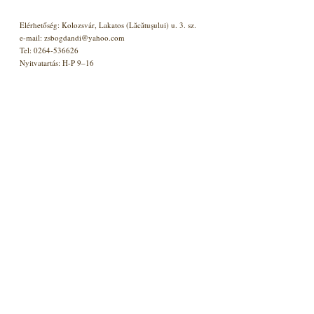
Elérhetőség: Kolozsvár, Lakatos (Lăcătuşului) u. 3. sz.
e-mail: zsbogdandi@yahoo.com
Tel: 0264-536626
Nyitvatartás: H-P 9–16