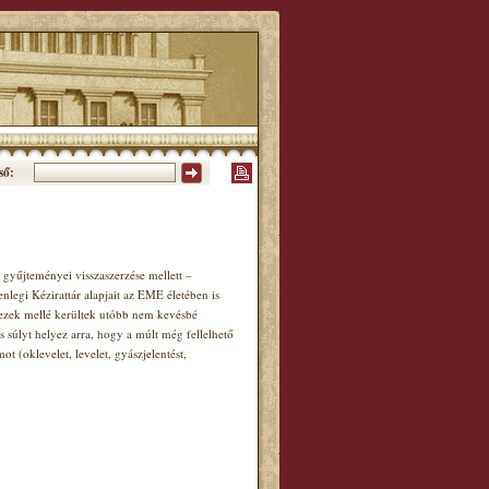
ső:
gyűjteményei visszaszerzése mellett –
enlegi Kézirattár alapjait az EME életében is
, ezek mellé kerültek utóbb nem kevésbé
s súlyt helyez arra, hogy a múlt még fellelhető
(oklevelet, levelet, gyászjelentést,