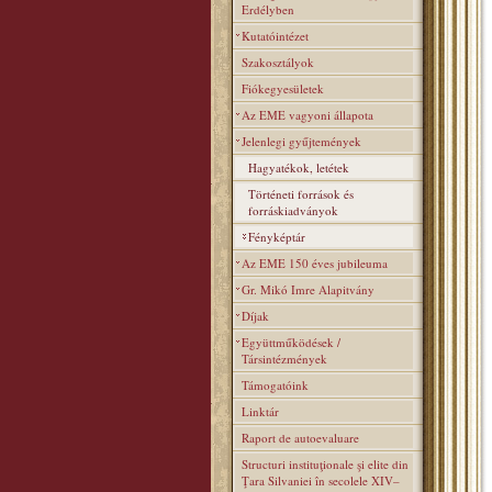
Erdélyben
Kutatóintézet
Szakosztályok
Fiókegyesületek
Az EME vagyoni állapota
Jelenlegi gyűjtemények
Hagyatékok, letétek
Történeti források és
forráskiadványok
Fényképtár
Az EME 150 éves jubileuma
Gr. Mikó Imre Alapitvány
Díjak
Együttműködések /
Társintézmények
Támogatóink
Linktár
Raport de autoevaluare
Structuri instituţionale şi elite din
Ţara Silvaniei în secolele XIV–