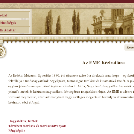
ldal
hetőségek
 Adattár
Kere
Az EME Kézirattára
Az Erdélyi Múzeum-Egyesület 1990. évi újraszervezése óta törekszik arra, hogy – egykori 
felvállalja a tudóshagyatékok begyűjtését, biztonságos tárolását és kutathatóvá tételét. A jel
egykor jelentős szerepet játszó tagtársai (Szabó T. Attila, Nagy Jenő) hagyatékai képezték
jelentős letétek és kéziratos hagyatékok, lényegében felajánlások útján. Az EME továbbra i
forrásait megmentse, ezért adományként vagy esetleges megvételre bármilyen dokumentumot 
kéziratot, stb.) elfogad.
Hagyatékok, letétek
Történeti források és forráskiadványok
Fényképtár