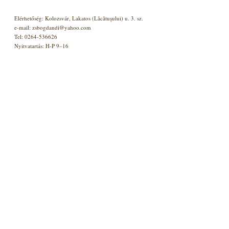
Elérhetőség: Kolozsvár, Lakatos (Lăcătuşului) u. 3. sz.
e-mail: zsbogdandi@yahoo.com
Tel: 0264-536626
Nyitvatartás: H-P 9–16