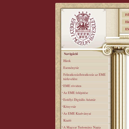
Főo
Elér
EME
Navigáció
Hírek
Eseménytár
Feliratkozás/leiratkozás az EME
hírlevelére
EME röviden
Az EME felépitése
Erdélyi Digitális Adattár
Könyvtár
Az EME Kiadványai
Kiadó
A Magyar Tudomány Napja