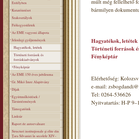
múlt még fellelhető 
Erdélyben
bármilyen dokumentumot
Kutatóintézet
Szakosztályok
Fiókegyesületek
Az EME vagyoni állapota
Hagyatékok, letétek
Jelenlegi gyűjtemények
Történeti források 
Hagyatékok, letétek
Történeti források és
Fényképtár
forráskiadványok
Fényképtár
Az EME 150 éves jubileuma
Elérhetőség: Kolozsvá
Gr. Mikó Imre Alapitvány
e-mail: zsbogdandi
Díjak
Tel: 0264-536626
Együttműködések /
Társintézmények
Nyitvatartás: H-P 9–
Támogatóink
Linktár
Raport de autoevaluare
Structuri instituţionale şi elite din
Ţara Silvaniei în secolele XIV–