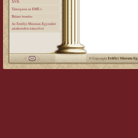
XVII.
Támogassa az EMÉ-t
Balaur bondoc
Az Erdélyi Múzeum-Egyesület
adatkezelési irányelvei
© Copyright
Erdélyi Múzeum-Egy