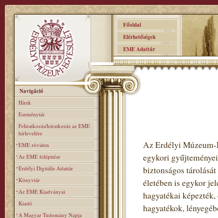
Főoldal
Elérhetőségek
EME Adattár
Navigáció
Hírek
Eseménytár
Feliratkozás/leiratkozás az EME
hírlevelére
Az Erdélyi Múzeum-Eg
EME röviden
egykori gyűjteményei 
Az EME felépitése
Erdélyi Digitális Adattár
biztonságos tárolását 
Könyvtár
életében is egykor jel
Az EME Kiadványai
hagyatékai képezték, 
Kiadó
hagyatékok, lényegébe
A Magyar Tudomány Napja