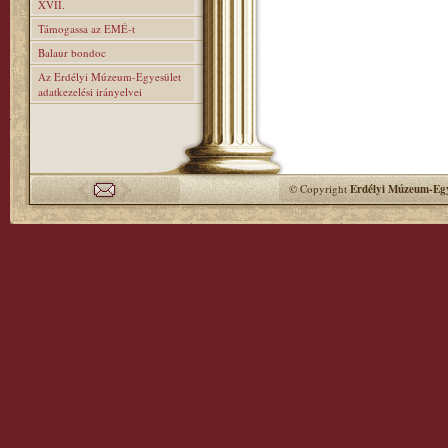
XVII.
Támogassa az EMÉ-t
Balaur bondoc
Az Erdélyi Múzeum-Egyesület
adatkezelési irányelvei
© Copyright
Erdélyi Múzeum-Egy