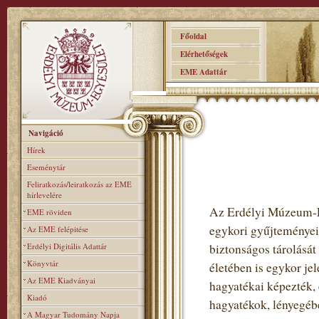
Főoldal
Elérhetőségek
EME Adattár
Navigáció
Hírek
Eseménytár
Feliratkozás/leiratkozás az EME
hírlevelére
Az Erdélyi Múzeum-Eg
EME röviden
egykori gyűjteményei 
Az EME felépitése
Erdélyi Digitális Adattár
biztonságos tárolását 
Könyvtár
életében is egykor jel
Az EME Kiadványai
hagyatékai képezték, 
Kiadó
hagyatékok, lényegébe
A Magyar Tudomány Napja