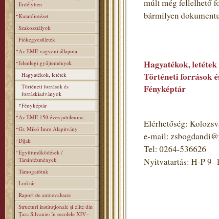
múlt még fellelhető 
Erdélyben
bármilyen dokumentumot
Kutatóintézet
Szakosztályok
Fiókegyesületek
Az EME vagyoni állapota
Hagyatékok, letétek
Jelenlegi gyűjtemények
Történeti források 
Hagyatékok, letétek
Történeti források és
Fényképtár
forráskiadványok
Fényképtár
Az EME 150 éves jubileuma
Elérhetőség: Kolozsvá
Gr. Mikó Imre Alapitvány
e-mail: zsbogdandi
Díjak
Tel: 0264-536626
Együttműködések /
Társintézmények
Nyitvatartás: H-P 9–
Támogatóink
Linktár
Raport de autoevaluare
Structuri instituţionale şi elite din
Ţara Silvaniei în secolele XIV–