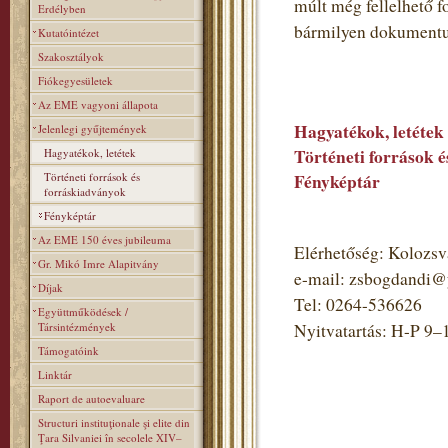
múlt még fellelhető 
Erdélyben
bármilyen dokumentumot
Kutatóintézet
Szakosztályok
Fiókegyesületek
Az EME vagyoni állapota
Hagyatékok, letétek
Jelenlegi gyűjtemények
Történeti források 
Hagyatékok, letétek
Történeti források és
Fényképtár
forráskiadványok
Fényképtár
Az EME 150 éves jubileuma
Elérhetőség: Kolozsvá
Gr. Mikó Imre Alapitvány
e-mail: zsbogdandi
Díjak
Tel: 0264-536626
Együttműködések /
Társintézmények
Nyitvatartás: H-P 9–
Támogatóink
Linktár
Raport de autoevaluare
Structuri instituţionale şi elite din
Ţara Silvaniei în secolele XIV–