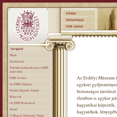
Főoldal
Elérhetőségek
EME Adattár
Navigáció
Hírek
Eseménytár
Feliratkozás/leiratkozás az EME
hírlevelére
Az Erdélyi Múzeum-Eg
EME röviden
egykori gyűjteményei 
Az EME felépitése
Erdélyi Digitális Adattár
biztonságos tárolását 
Könyvtár
életében is egykor jel
Az EME Kiadványai
hagyatékai képezték, 
Kiadó
hagyatékok, lényegébe
A Magyar Tudomány Napja