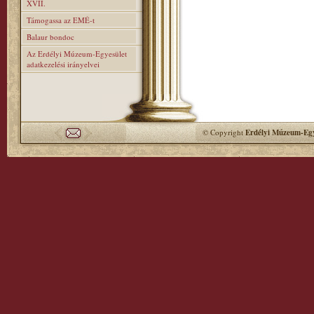
XVII.
Támogassa az EMÉ-t
Balaur bondoc
Az Erdélyi Múzeum-Egyesület
adatkezelési irányelvei
© Copyright
Erdélyi Múzeum-Egy