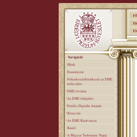
Főo
Elér
EME
Navigáció
Hírek
Eseménytár
Feliratkozás/leiratkozás az EME
hírlevelére
EME röviden
Az EME felépitése
Erdélyi Digitális Adattár
Könyvtár
Az EME Kiadványai
Kiadó
A Magyar Tudomány Napja