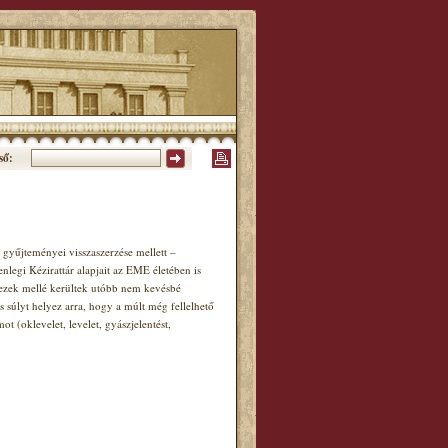
ső:
gyűjteményei visszaszerzése mellett –
enlegi Kézirattár alapjait az EME életében is
, ezek mellé kerültek utóbb nem kevésbé
s súlyt helyez arra, hogy a múlt még fellelhető
(oklevelet, levelet, gyászjelentést,