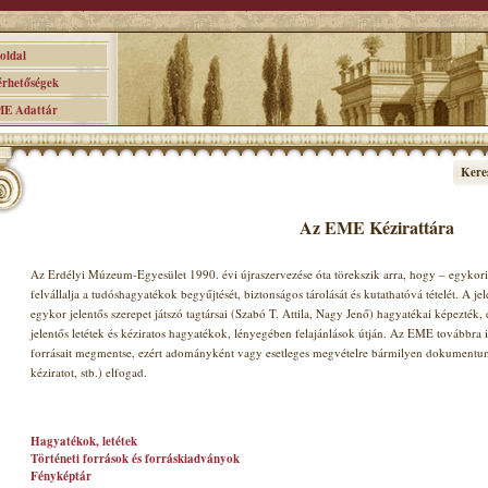
ldal
hetőségek
 Adattár
Kere
Az EME Kézirattára
Az Erdélyi Múzeum-Egyesület 1990. évi újraszervezése óta törekszik arra, hogy – egykori 
felvállalja a tudóshagyatékok begyűjtését, biztonságos tárolását és kutathatóvá tételét. A jel
egykor jelentős szerepet játszó tagtársai (Szabó T. Attila, Nagy Jenő) hagyatékai képezték
jelentős letétek és kéziratos hagyatékok, lényegében felajánlások útján. Az EME továbbra i
forrásait megmentse, ezért adományként vagy esetleges megvételre bármilyen dokumentumot 
kéziratot, stb.) elfogad.
Hagyatékok, letétek
Történeti források és forráskiadványok
Fényképtár