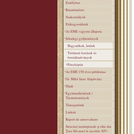
Erdélyben
Kutatóintézet
Szakosztályok
Fiókegyesületek
Az EME vagyoni állapota
Jelenlegi gyűjtemények
Hagyatékok, letétek
Történeti források és
forráskiadványok
Fényképtár
Az EME 150 éves jubileuma
Gr. Mikó Imre Alapitvány
Díjak
Együttműködések /
Társintézmények
Támogatóink
Linktár
Raport de autoevaluare
Structuri instituţionale şi elite din
Ţara Silvaniei în secolele XIV–