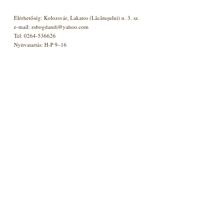
Elérhetőség: Kolozsvár, Lakatos (Lăcătuşului) u. 3. sz.
e-mail: zsbogdandi@yahoo.com
Tel: 0264-536626
Nyitvatartás: H-P 9–16