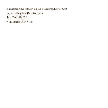
Elérhetőség: Kolozsvár, Lakatos (Lăcătuşului) u. 3. sz.
e-mail: zsbogdandi@yahoo.com
Tel: 0264-536626
Nyitvatartás: H-P 9–16