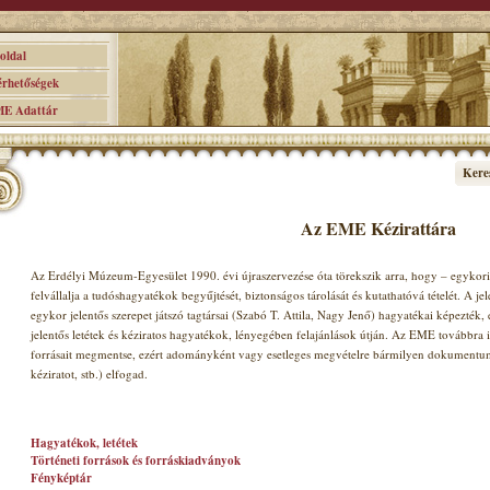
ldal
hetőségek
 Adattár
Kere
Az EME Kézirattára
Az Erdélyi Múzeum-Egyesület 1990. évi újraszervezése óta törekszik arra, hogy – egykori 
felvállalja a tudóshagyatékok begyűjtését, biztonságos tárolását és kutathatóvá tételét. A jel
egykor jelentős szerepet játszó tagtársai (Szabó T. Attila, Nagy Jenő) hagyatékai képezték
jelentős letétek és kéziratos hagyatékok, lényegében felajánlások útján. Az EME továbbra i
forrásait megmentse, ezért adományként vagy esetleges megvételre bármilyen dokumentumot 
kéziratot, stb.) elfogad.
Hagyatékok, letétek
Történeti források és forráskiadványok
Fényképtár