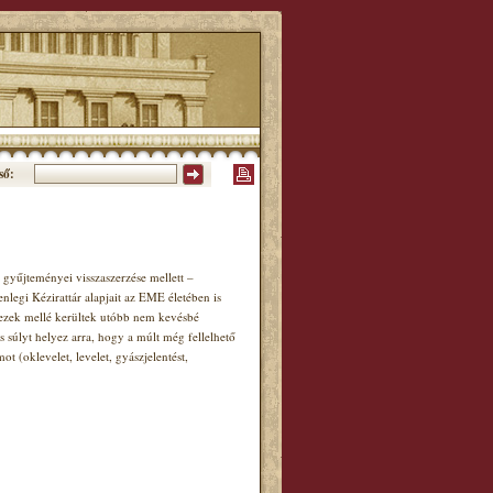
ső:
gyűjteményei visszaszerzése mellett –
enlegi Kézirattár alapjait az EME életében is
, ezek mellé kerültek utóbb nem kevésbé
s súlyt helyez arra, hogy a múlt még fellelhető
(oklevelet, levelet, gyászjelentést,