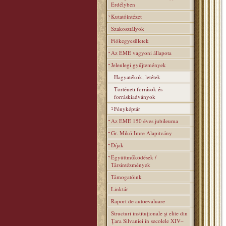
Erdélyben
Kutatóintézet
Szakosztályok
Fiókegyesületek
Az EME vagyoni állapota
Jelenlegi gyűjtemények
Hagyatékok, letétek
Történeti források és
forráskiadványok
Fényképtár
Az EME 150 éves jubileuma
Gr. Mikó Imre Alapitvány
Díjak
Együttműködések /
Társintézmények
Támogatóink
Linktár
Raport de autoevaluare
Structuri instituţionale şi elite din
Ţara Silvaniei în secolele XIV–