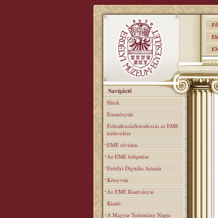
Főo
Elér
EME
Navigáció
Hírek
Eseménytár
Feliratkozás/leiratkozás az EME
hírlevelére
EME röviden
Az EME felépitése
Erdélyi Digitális Adattár
Könyvtár
Az EME Kiadványai
Kiadó
A Magyar Tudomány Napja