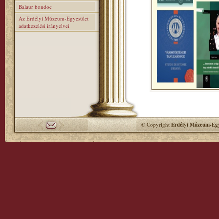
Balaur bondoc
Az Erdélyi Múzeum-Egyesület
adatkezelési irányelvei
© Copyright
Erdélyi Múzeum-Egy