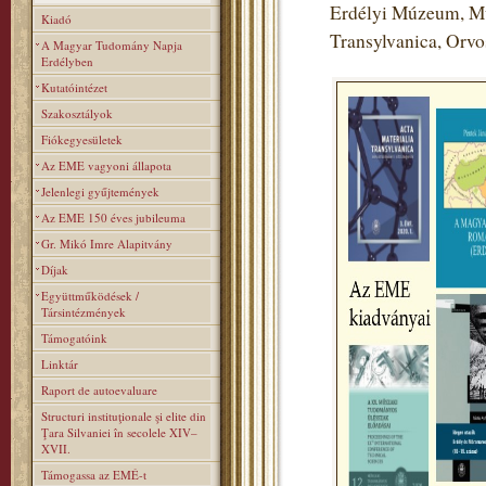
Erdélyi Múzeum, Mú
Kiadó
Transylvanica, Orv
A Magyar Tudomány Napja
Erdélyben
Kutatóintézet
Szakosztályok
Fiókegyesületek
Az EME vagyoni állapota
Jelenlegi gyűjtemények
Az EME 150 éves jubileuma
Gr. Mikó Imre Alapitvány
Díjak
Együttműködések /
Társintézmények
Támogatóink
Linktár
Raport de autoevaluare
Structuri instituţionale şi elite din
Ţara Silvaniei în secolele XIV–
XVII.
Támogassa az EMÉ-t