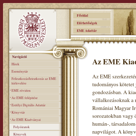
Főoldal
Elérhetőségek
EME Adattár
Navigáció
Az EME Kia
Hírek
Eseménytár
Az EME szerkezeténe
Feliratkozás/leiratkozás az EME
hírlevelére
tudományos kötetet 
EME röviden
gondozásban. A kiad
Az EME felépitése
vállalkozásoknak a 
Erdélyi Digitális Adattár
Romániai Magyar Iro
Könyvtár
sorozatokban vagy ö
Az EME Kiadványai
humán-, társadalom-
Folyóiratok
napvilágot. A könyv
Könyvek