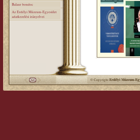
Balaur bondoc
Az Erdélyi Múzeum-Egyesület
adatkezelési irányelvei
© Copyright
Erdélyi Múzeum-Egy