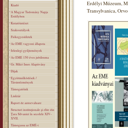
Erdélyi Múzeum, Mú
Kiadó
Transylvanica, Orv
A Magyar Tudomány Napja
Erdélyben
Kutatóintézet
Szakosztályok
Fiókegyesületek
Az EME vagyoni állapota
Jelenlegi gyűjtemények
Az EME 150 éves jubileuma
Gr. Mikó Imre Alapitvány
Díjak
Együttműködések /
Társintézmények
Támogatóink
Linktár
Raport de autoevaluare
Structuri instituţionale şi elite din
Ţara Silvaniei în secolele XIV–
XVII.
Támogassa az EMÉ-t