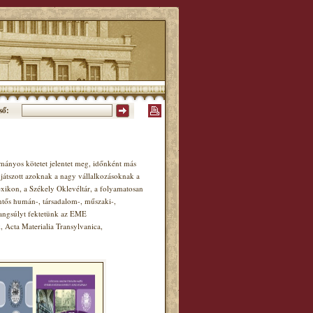
ső:
ányos kötetet jelentet meg, időnként más
játszott azoknak a nagy vállalkozásoknak a
xikon, a Székely Oklevéltár, a folyamatosan
ntős humán-, társadalom-, műszaki-,
hangsúlyt fektetünk az EME
Acta Materialia Transylvanica,