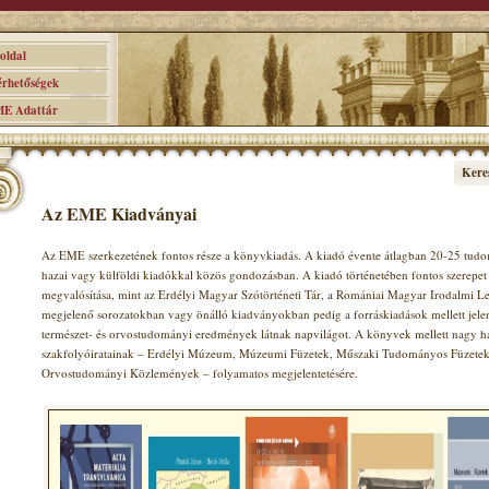
ldal
hetőségek
 Adattár
Kere
Az EME Kiadványai
Az EME szerkezetének fontos része a könyvkiadás. A kiadó évente átlagban 20-25 tudom
hazai vagy külföldi kiadókkal közös gondozásban. A kiadó történetében fontos szerepet 
megvalósítása, mint az Erdélyi Magyar Szótörténeti Tár, a Romániai Magyar Irodalmi Le
megjelenő sorozatokban vagy önálló kiadványokban pedig a forráskiadások mellett jele
természet- és orvostudományi eredmények látnak napvilágot. A könyvek mellett nagy 
szakfolyóiratainak – Erdélyi Múzeum, Múzeumi Füzetek, Műszaki Tudományos Füzetek, 
Orvostudományi Közlemények – folyamatos megjelentetésére.