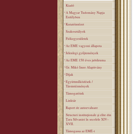
Kiadó
A Magyar Tudomány Napja
Erdélyben
Kutatóintézet
Szakosztályok
Fiókegyesületek
Az EME vagyoni állapota
Jelenlegi gyűjtemények
Az EME 150 éves jubileuma
Gr. Mikó Imre Alapitvány
Díjak
Együttműködések /
Társintézmények
Támogatóink
Linktár
Raport de autoevaluare
Structuri instituţionale şi elite din
Ţara Silvaniei în secolele XIV–
XVII.
Támogassa az EMÉ-t