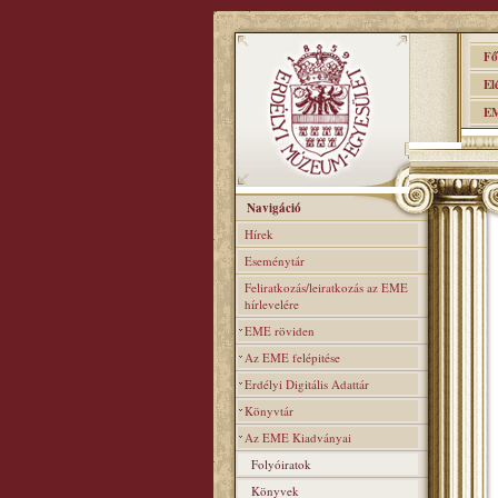
Főo
Elér
EME
Navigáció
Hírek
Eseménytár
Feliratkozás/leiratkozás az EME
hírlevelére
EME röviden
Az EME felépitése
Erdélyi Digitális Adattár
Könyvtár
Az EME Kiadványai
Folyóiratok
Könyvek