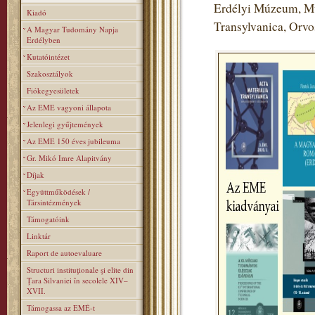
Erdélyi Múzeum, Mú
Kiadó
Transylvanica, Orv
A Magyar Tudomány Napja
Erdélyben
Kutatóintézet
Szakosztályok
Fiókegyesületek
Az EME vagyoni állapota
Jelenlegi gyűjtemények
Az EME 150 éves jubileuma
Gr. Mikó Imre Alapitvány
Díjak
Együttműködések /
Társintézmények
Támogatóink
Linktár
Raport de autoevaluare
Structuri instituţionale şi elite din
Ţara Silvaniei în secolele XIV–
XVII.
Támogassa az EMÉ-t