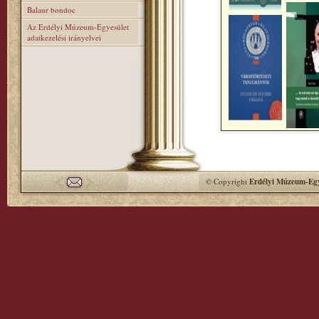
Balaur bondoc
Az Erdélyi Múzeum-Egyesület
adatkezelési irányelvei
© Copyright
Erdélyi Múzeum-Egy