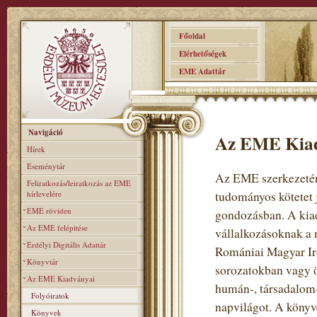
Főoldal
Elérhetőségek
EME Adattár
Navigáció
Az EME Kia
Hírek
Eseménytár
Az EME szerkezeténe
Feliratkozás/leiratkozás az EME
hírlevelére
tudományos kötetet 
EME röviden
gondozásban. A kiad
Az EME felépitése
vállalkozásoknak a 
Erdélyi Digitális Adattár
Romániai Magyar Iro
Könyvtár
sorozatokban vagy ö
Az EME Kiadványai
humán-, társadalom-
Folyóiratok
napvilágot. A könyv
Könyvek