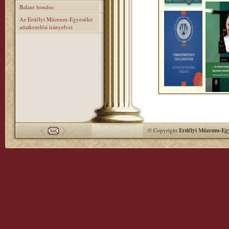
Balaur bondoc
Az Erdélyi Múzeum-Egyesület
adatkezelési irányelvei
© Copyright
Erdélyi Múzeum-Egy