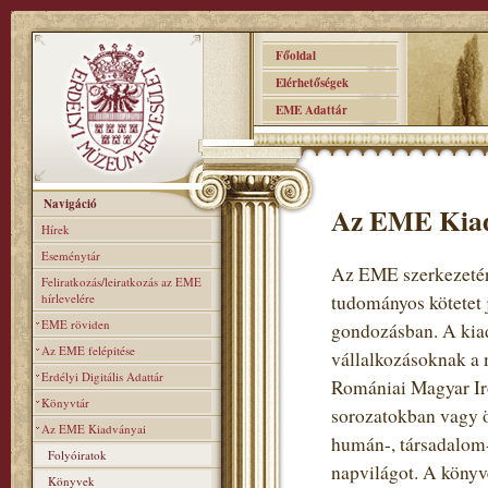
Főoldal
Elérhetőségek
EME Adattár
Navigáció
Az EME Kia
Hírek
Eseménytár
Az EME szerkezeténe
Feliratkozás/leiratkozás az EME
hírlevelére
tudományos kötetet 
EME röviden
gondozásban. A kiad
Az EME felépitése
vállalkozásoknak a 
Erdélyi Digitális Adattár
Romániai Magyar Iro
Könyvtár
sorozatokban vagy ö
Az EME Kiadványai
humán-, társadalom-
Folyóiratok
napvilágot. A könyv
Könyvek