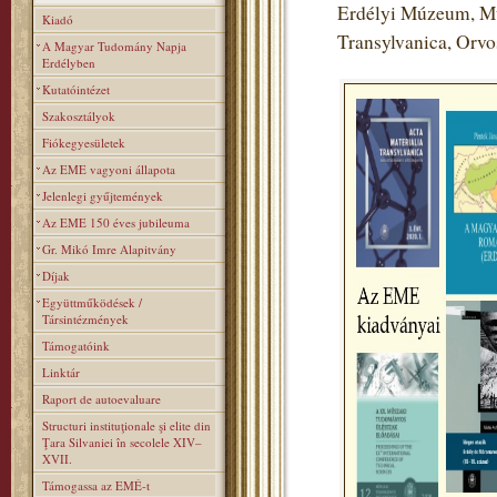
Erdélyi Múzeum, Mú
Kiadó
Transylvanica, Orv
A Magyar Tudomány Napja
Erdélyben
Kutatóintézet
Szakosztályok
Fiókegyesületek
Az EME vagyoni állapota
Jelenlegi gyűjtemények
Az EME 150 éves jubileuma
Gr. Mikó Imre Alapitvány
Díjak
Együttműködések /
Társintézmények
Támogatóink
Linktár
Raport de autoevaluare
Structuri instituţionale şi elite din
Ţara Silvaniei în secolele XIV–
XVII.
Támogassa az EMÉ-t