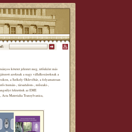
ső:
ányos kötetet jelentet meg, időnként más
játszott azoknak a nagy vállalkozásoknak a
xikon, a Székely Oklevéltár, a folyamatosan
ntős humán-, társadalom-, műszaki-,
hangsúlyt fektetünk az EME
Acta Materialia Transylvanica,