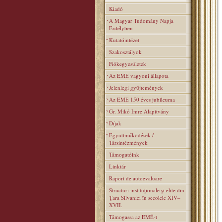
Kiadó
A Magyar Tudomány Napja
Erdélyben
Kutatóintézet
Szakosztályok
Fiókegyesületek
Az EME vagyoni állapota
Jelenlegi gyűjtemények
Az EME 150 éves jubileuma
Gr. Mikó Imre Alapitvány
Díjak
Együttműködések /
Társintézmények
Támogatóink
Linktár
Raport de autoevaluare
Structuri instituţionale şi elite din
Ţara Silvaniei în secolele XIV–
XVII.
Támogassa az EMÉ-t