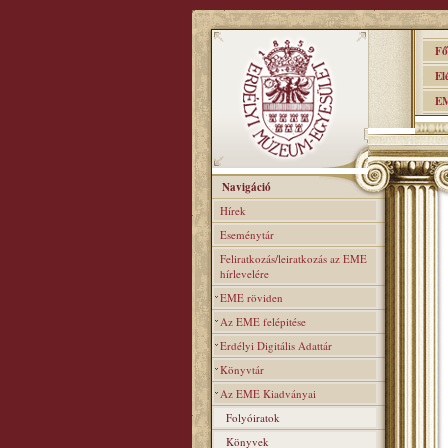
Főo
Elér
EME
Navigáció
Hírek
Eseménytár
Feliratkozás/leiratkozás az EME
hírlevelére
EME röviden
Az EME felépitése
Erdélyi Digitális Adattár
Könyvtár
Az EME Kiadványai
Folyóiratok
Könyvek