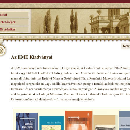
ldal
hetőségek
 Adattár
Kere
Az EME Kiadványai
Az EME szerkezetének fontos része a könyvkiadás. A kiadó évente átlagban 20-25 tudom
hazai vagy külföldi kiadókkal közös gondozásban. A kiadó történetében fontos szerepet 
megvalósítása, mint az Erdélyi Magyar Szótörténeti Tár, a Romániai Magyar Irodalmi Le
megjelenő sorozatokban vagy önálló kiadványokban pedig a forráskiadások mellett jele
természet- és orvostudományi eredmények látnak napvilágot. A könyvek mellett nagy 
szakfolyóiratainak – Erdélyi Múzeum, Múzeumi Füzetek, Műszaki Tudományos Füzetek, 
Orvostudományi Közlemények – folyamatos megjelentetésére.