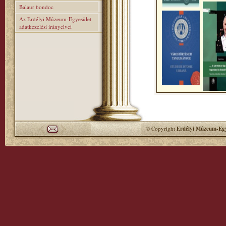
Balaur bondoc
Az Erdélyi Múzeum-Egyesület
adatkezelési irányelvei
© Copyright
Erdélyi Múzeum-Egy