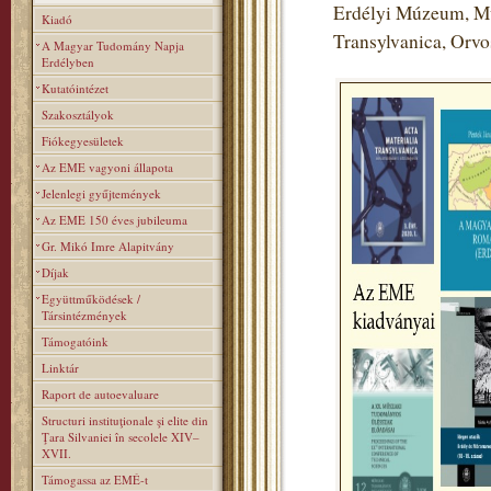
Erdélyi Múzeum, Mú
Kiadó
Transylvanica, Orv
A Magyar Tudomány Napja
Erdélyben
Kutatóintézet
Szakosztályok
Fiókegyesületek
Az EME vagyoni állapota
Jelenlegi gyűjtemények
Az EME 150 éves jubileuma
Gr. Mikó Imre Alapitvány
Díjak
Együttműködések /
Társintézmények
Támogatóink
Linktár
Raport de autoevaluare
Structuri instituţionale şi elite din
Ţara Silvaniei în secolele XIV–
XVII.
Támogassa az EMÉ-t