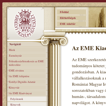
Főoldal
Elérhetőségek
EME Adattár
Navigáció
Az EME Kia
Hírek
Eseménytár
Az EME szerkezeténe
Feliratkozás/leiratkozás az EME
hírlevelére
tudományos kötetet 
EME röviden
gondozásban. A kiad
Az EME felépitése
vállalkozásoknak a 
Erdélyi Digitális Adattár
Romániai Magyar Iro
Könyvtár
sorozatokban vagy ö
Az EME Kiadványai
humán-, társadalom-
Folyóiratok
napvilágot. A könyv
Könyvek